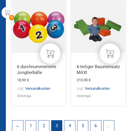
6 durchnummerierte
6-teiliger Bausteinsatz
Jonglierbälle
MAXI
18,90
€
210,90
€
zzgl.
Versandkosten
zzgl.
Versandkosten
Grevinga
Grevinga
←
1
2
3
4
5
6
…