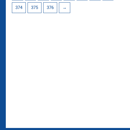
374
375
376
→
Bleiben Sie auf dem
Die Vereinsbekleidung
Laufenden!
Zum
Zur
Kundenkonto
Newsletteranmeldung