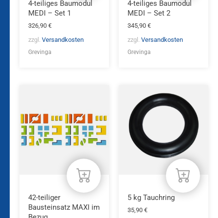
4-teiliges Baumodul
4-teiliges Baumodul
MEDI – Set 1
MEDI – Set 2
326,90
€
345,90
€
zzgl.
Versandkosten
zzgl.
Versandkosten
Grevinga
Grevinga
42-teiliger
5 kg Tauchring
Bausteinsatz MAXI im
35,90
€
Bezug