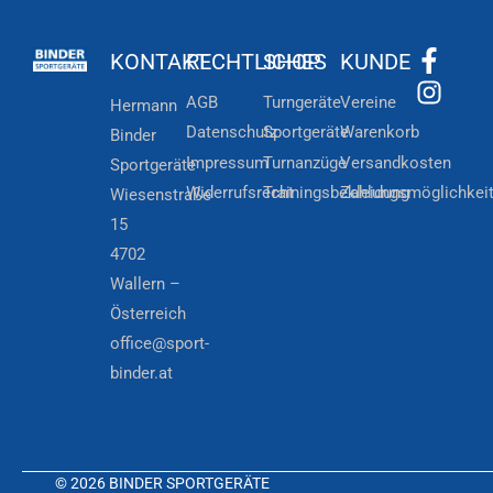
KONTAKT
RECHTLICHES
SHOP
KUNDE
AGB
Turngeräte
Vereine
Hermann
Datenschutz
Sportgeräte
Warenkorb
Binder
Impressum
Turnanzüge
Versandkosten
Sportgeräte
Widerrufsrecht
Trainingsbekleidung
Zahlungsmöglichkei
Wiesenstraße
15
4702
Wallern –
Österreich
office@sport-
binder.at
© 2026 BINDER SPORTGERÄTE