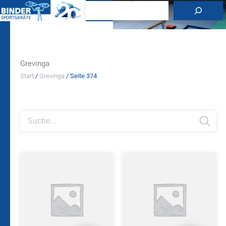
Zum
Suchen
Inhalt
springen
Grevinga
Start
/
Grevinga
/ Seite 374
Products
search