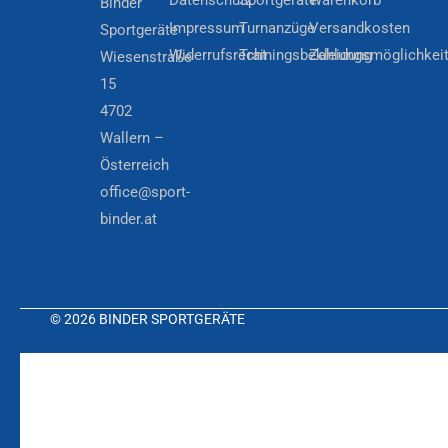
Datenschutz
Sportgeräte
Warenkorb
Binder
Impressum
Turnanzüge
Versandkosten
Sportgeräte
Widerrufsrecht
Trainingsbekleidung
Zahlungsmöglichkei
Wiesenstraße
15
4702
Wallern –
Österreich
office@sport-
binder.at
© 2026 BINDER SPORTGERÄTE