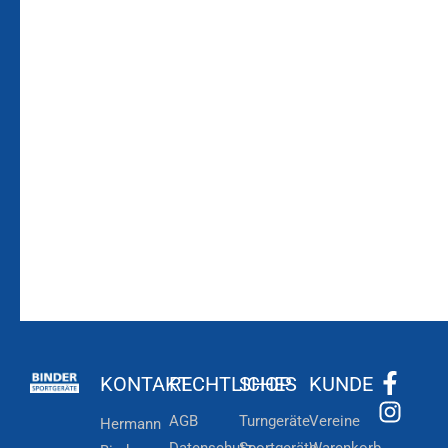
Bleiben Sie auf dem
Die Vereinsbekleidung
Laufenden!
Zum
Zur
Kundenkonto
Newsletteranmeldung
KONTAKT
RECHTLICHES
SHOP
KUNDE
AGB
Turngeräte
Vereine
Hermann