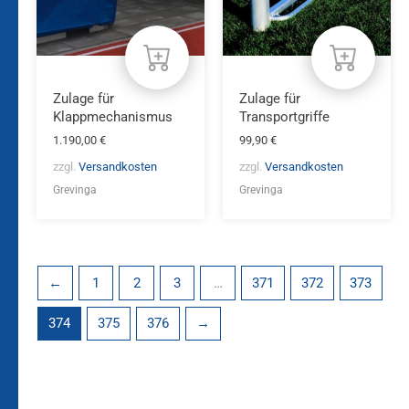
Zulage für
Zulage für
Klappmechanismus
Transportgriffe
1.190,00
€
99,90
€
zzgl.
Versandkosten
zzgl.
Versandkosten
Grevinga
Grevinga
←
1
2
3
…
371
372
373
374
375
376
→