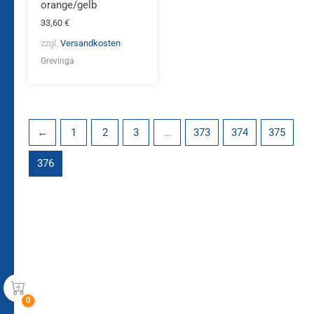
orange/gelb
33,60
€
zzgl.
Versandkosten
Grevinga
←
1
2
3
…
373
374
375
376
Bleiben Sie auf dem
Die Vereinsbekleidung
Laufenden!
Zum