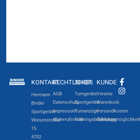
Zur
Kundenkonto
Newsletteranmeldung
KONTAKT
RECHTLICHES
SHOP
KUNDE
AGB
Turngeräte
Vereine
Hermann
Datenschutz
Sportgeräte
Warenkorb
Binder
Impressum
Turnanzüge
Versandkosten
Sportgeräte
Widerrufsrecht
Trainingsbekleidung
Zahlungsmöglichkei
Wiesenstraße
15
4702