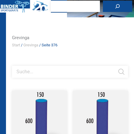
Zum
Suchen
Inhalt
springen
Grevinga
Start
/
Grevinga
/ Seite 376
Products
search