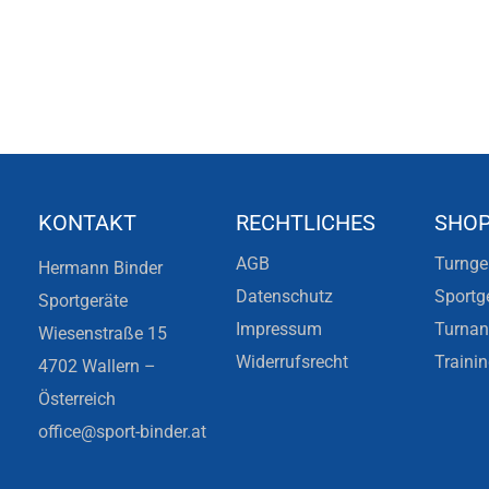
KONTAKT
RECHTLICHES
SHO
AGB
Turnge
Hermann Binder
Datenschutz
Sportg
Sportgeräte
Impressum
Turna
Wiesenstraße 15
Widerrufsrecht
Traini
4702 Wallern –
Österreich
office@sport-binder.at