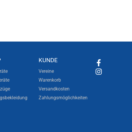
P
KUNDE
räte
Vereine
eräte
Warenkorb
nzüge
Versandkosten
ngsbekleidung
Zahlungsmöglichkeiten