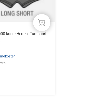
n
eite
00 kurze Herren- Turnshort
€
.
andkosten
rren