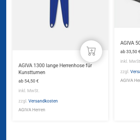
Optionen
Optione
können
können
auf
auf
der
der
Produktseite
Produkts
gewählt
gewählt
AGIVA 50
werden
werden
ab
33,50
inkl. MwSt
AGIVA 1300 lange Herrenhose für
zzgl.
Vers
Kunstturnen
AGIVA He
ab
54,50
€
inkl. MwSt.
zzgl.
Versandkosten
AGIVA Herren