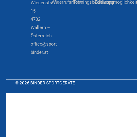
Widerrufsrecht
Trainingsbekleidung
Zahlungsmöglichkei
Wiesenstraße
15
4702
Wallern –
Österreich
office@sport-
binder.at
© 2026 BINDER SPORTGERÄTE