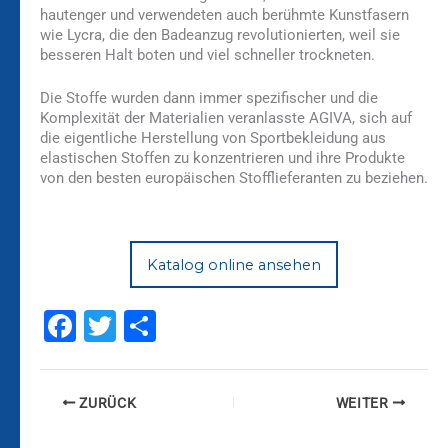
hautenger und verwendeten auch berühmte Kunstfasern
wie Lycra, die den Badeanzug revolutionierten, weil sie
besseren Halt boten und viel schneller trockneten.
Die Stoffe wurden dann immer spezifischer und die
Komplexität der Materialien veranlasste AGIVA, sich auf
die eigentliche Herstellung von Sportbekleidung aus
elastischen Stoffen zu konzentrieren und ihre Produkte
von den besten europäischen Stofflieferanten zu beziehen.
Katalog online ansehen
F
T
T
a
wi
ei
c
tt
le
ZURÜCK
WEITER
e
er
n