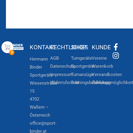
KONTAKT
RECHTLICHES
SHOP
KUNDE
AGB
Turngeräte
Vereine
Hermann
Datenschutz
Sportgeräte
Warenkorb
Binder
Impressum
Turnanzüge
Versandkosten
Sportgeräte
Widerrufsrecht
Trainingsbekleidung
Zahlungsmöglichkei
Wiesenstraße
15
4702
Wallern –
Österreich
office@sport-
binder.at