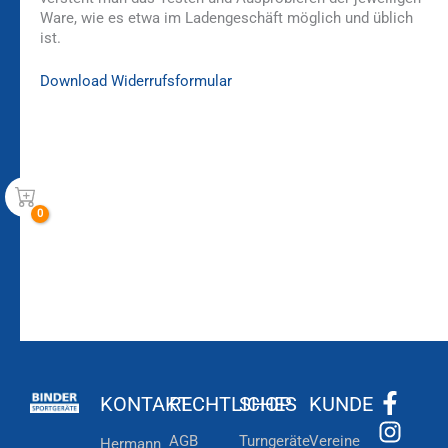
Ware, wie es etwa im Ladengeschäft möglich und üblich
ist.
Download Widerrufsformular
Bleiben Sie auf dem
Die Vereinsbekleidung
Laufenden!
Zum
Zur
Kundenkonto
Newsletteranmeldung
KONTAKT
RECHTLICHES
SHOP
KUNDE
AGB
Turngeräte
Vereine
Hermann