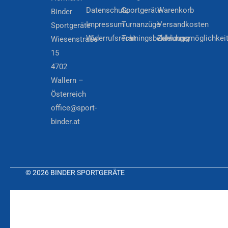
Datenschutz
Sportgeräte
Warenkorb
Binder
Impressum
Turnanzüge
Versandkosten
Sportgeräte
Widerrufsrecht
Trainingsbekleidung
Zahlungsmöglichkei
Wiesenstraße
15
4702
Wallern –
Österreich
office@sport-
binder.at
© 2026 BINDER SPORTGERÄTE