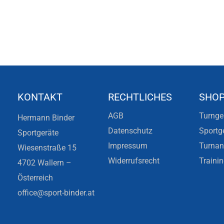
KONTAKT
RECHTLICHES
SHO
AGB
Turnge
Hermann Binder
Datenschutz
Sportg
Sportgeräte
Impressum
Turna
Wiesenstraße 15
Widerrufsrecht
Traini
4702 Wallern –
Österreich
office@sport-binder.at