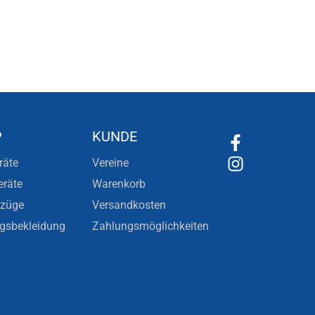
P
KUNDE
räte
Vereine
eräte
Warenkorb
nzüge
Versandkosten
ngsbekleidung
Zahlungsmöglichkeiten