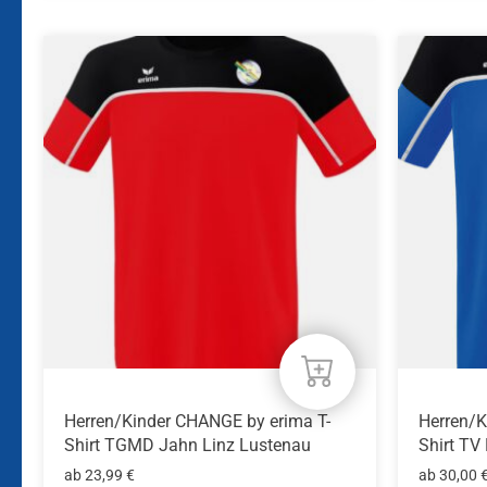
Dieses
Dieses
Produkt
Produkt
weist
weist
mehrere
mehrere
Varianten
Variante
auf.
auf.
Die
Die
Optionen
Optione
können
können
auf
auf
der
der
Produktseite
Produkts
gewählt
gewählt
werden
werden
Herren/Kinder CHANGE by erima T-
Herren/K
Shirt TGMD Jahn Linz Lustenau
Shirt TV
ab
23,99
€
ab
30,00