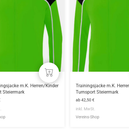
mehrere
n
Varianten
auf.
Die
n
Optionen
können
auf
der
eite
Produktseite
gewählt
werden
ingsjacke m.K. Herren/Kinder
Trainingsjacke m.K. Herre
t Steiermark
Turnsport Steiermark
€
ab
42,50
€
.
inkl. MwSt.
hop
Vereins-Shop