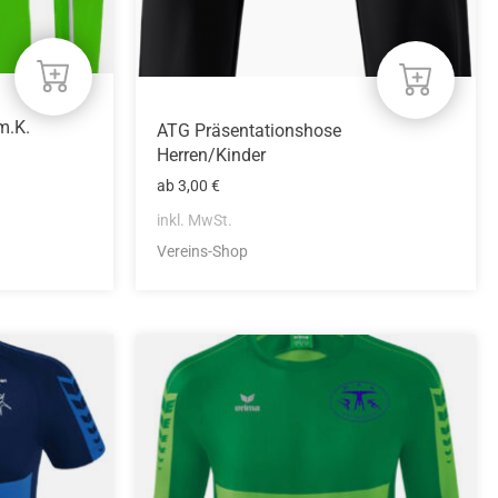
Produktseite
gewählt
werden
m.K.
ATG Präsentationshose
Herren/Kinder
ab
3,00
€
inkl. MwSt.
Vereins-Shop
Dieses
Produkt
weist
mehrere
Varianten
auf.
Die