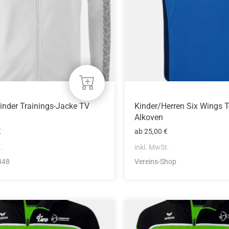
n
Optionen
können
auf
der
eite
Produktseite
gewählt
werden
inder Trainings-Jacke TV
Kinder/Herren Six Wings T
Alkoven
€
ab
25,00
€
.
inkl. MwSt.
848
Vereins-Shop
Dieses
Produkt
weist