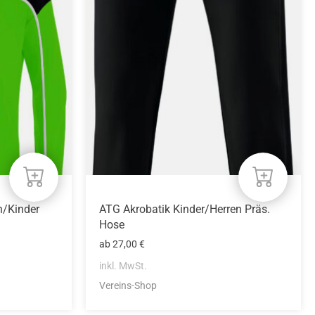
mehrere
Varianten
auf.
Die
Optionen
können
auf
der
Produktseite
gewählt
werden
n/Kinder
ATG Akrobatik Kinder/Herren Präs.
Hose
ab
27,00
€
inkl. MwSt.
Vereins-Shop