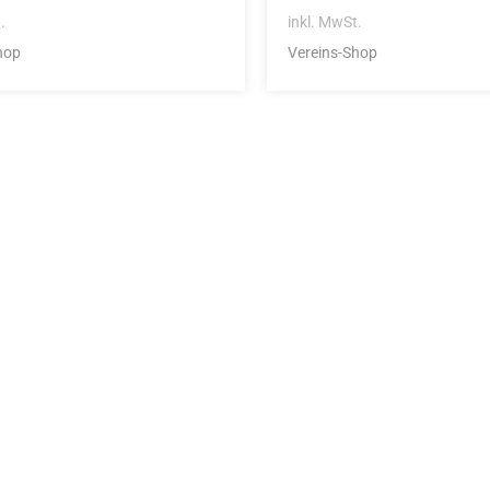
.
inkl. MwSt.
hop
Vereins-Shop
Die Vereinsbekle
g
Zum Kunde