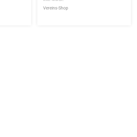
Vereins-Shop
idung
nkonto