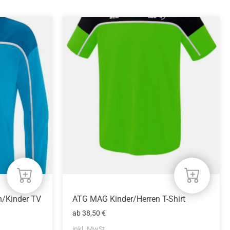
Dieses
Produkt
weist
mehrere
Varianten
auf.
Die
Optionen
können
auf
der
Produktseite
gewählt
werden
n/Kinder TV
ATG MAG Kinder/Herren T-Shirt
ab
38,50
€
inkl. MwSt.