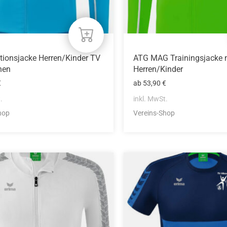
eite
Produktseite
gewählt
werden
tionsjacke Herren/Kinder TV
ATG MAG Trainingsjacke 
hen
Herren/Kinder
€
ab
53,90
€
.
inkl. MwSt.
hop
Vereins-Shop
Dieses
Produkt
weist
mehrere
n
Varianten
auf.
Die