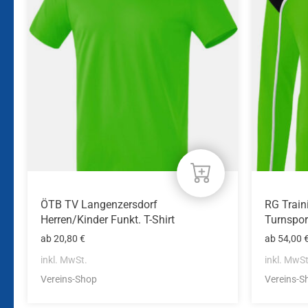
mehrere
mehrere
Varianten
Variante
auf.
auf.
Die
Die
Optionen
Optione
können
können
auf
auf
der
der
Produktseite
Produkts
gewählt
gewählt
werden
werden
ÖTB TV Langenzersdorf
RG Train
Herren/Kinder Funkt. T-Shirt
Turnspor
ab
20,80
€
ab
54,00
inkl. MwSt.
inkl. MwSt
Vereins-Shop
Vereins-S