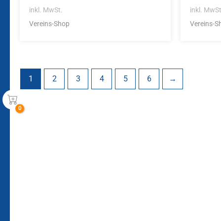
inkl. MwSt.
inkl. MwSt
Vereins-Shop
Vereins-S
1
2
3
4
5
6
→
Bleiben Sie auf dem Laufenden!
Zur Newsletteranmeldun