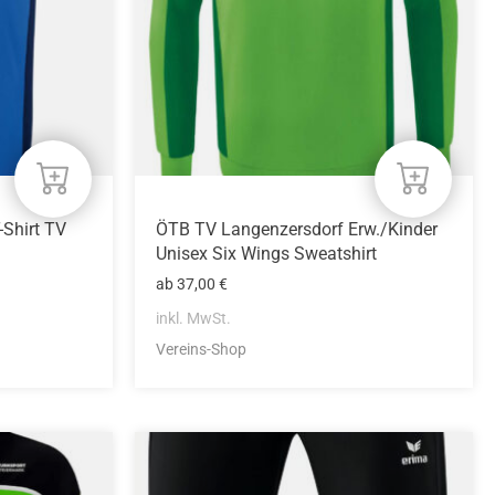
Optionen
können
auf
der
Produktseite
gewählt
werden
-Shirt TV
ÖTB TV Langenzersdorf Erw./Kinder
Unisex Six Wings Sweatshirt
ab
37,00
€
inkl. MwSt.
Vereins-Shop
Dieses
Produkt
weist