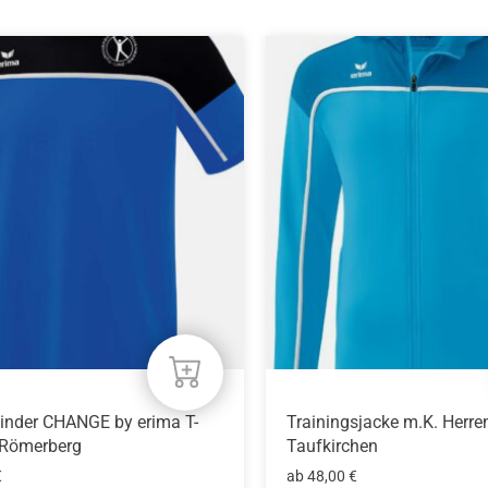
Dieses
Produkt
weist
mehrere
n
Varianten
auf.
Die
n
Optionen
können
auf
der
eite
Produktseite
gewählt
werden
inder CHANGE by erima T-
Trainingsjacke m.K. Herre
 Römerberg
Taufkirchen
€
ab
48,00
€