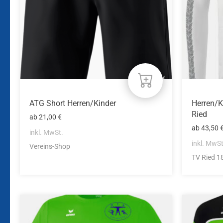
Optionen
Optione
können
können
auf
auf
der
der
Produktseite
Produkts
gewählt
gewählt
werden
werden
ATG Short Herren/Kinder
Herren/K
Ried
ab
21,00
€
ab
43,50
inkl. MwSt.
inkl. MwSt
Vereins-Shop
TV Ried 1
Dieses
Dieses
Produkt
Produkt
weist
weist