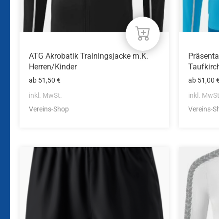
Produktseite
Produkts
gewählt
gewählt
werden
werden
ATG Akrobatik Trainingsjacke m.K.
Präsenta
Herren/Kinder
Taufkirc
ab
51,50
€
ab
51,00
inkl. MwSt.
inkl. MwSt
Vereins-Shop
Vereins-S
Dieses
Dieses
Produkt
Produkt
weist
weist
mehrere
mehrere
Varianten
Variante
auf.
auf.
Die
Die