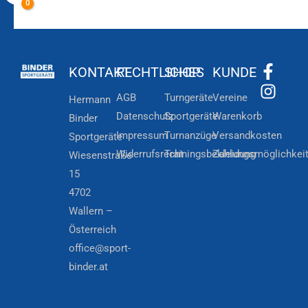
KONTAKT
RECHTLICHES
SHOP
KUNDE
AGB
Turngeräte
Vereine
Hermann
Datenschutz
Sportgeräte
Warenkorb
Binder
Impressum
Turnanzüge
Versandkosten
Sportgeräte
Widerrufsrecht
Trainingsbekleidung
Zahlungsmöglichkei
Wiesenstraße
15
4702
Wallern –
Österreich
office@sport-
binder.at