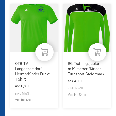
Dieses
Dieses
Produkt
Produkt
weist
weist
mehrere
mehrere
Varianten
Varianten
auf.
auf.
Die
Die
Optionen
Optionen
können
können
auf
auf
der
der
Produktseite
Produktseite
ÖTB TV
RG Trainingsjacke
gewählt
gewählt
Langenzersdorf
m.K. Herren/Kinder
werden
werden
Herren/Kinder Funkt.
Turnsport Steiermark
T-Shirt
ab
54,00
€
ab
20,80
€
inkl. MwSt.
inkl. MwSt.
Vereins-Shop
Vereins-Shop