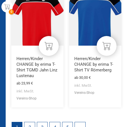
Produkt
Produkt
weist
weist
mehrere
mehrere
Varianten
Varianten
auf.
auf.
Die
Die
Optionen
Optionen
können
können
auf
auf
der
der
Produktseite
Produktseite
Herren/Kinder
Herren/Kinder
gewählt
gewählt
CHANGE by erima T-
CHANGE by erima T-
werden
werden
Shirt TGMD Jahn Linz
Shirt TV Römerberg
Lustenau
ab
30,00
€
ab
23,99
€
inkl. MwSt.
inkl. MwSt.
Vereins-Shop
Vereins-Shop