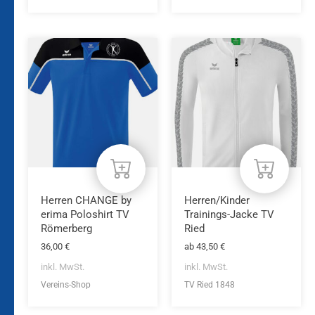
Dieses
Dieses
Produkt
Produkt
weist
weist
mehrere
mehrere
Varianten
Varianten
auf.
auf.
Die
Die
Optionen
Optionen
können
können
auf
auf
der
der
Produktseite
Produktseite
Herren CHANGE by
Herren/Kinder
gewählt
gewählt
erima Poloshirt TV
Trainings-Jacke TV
werden
werden
Römerberg
Ried
36,00
€
ab
43,50
€
inkl. MwSt.
inkl. MwSt.
Vereins-Shop
TV Ried 1848