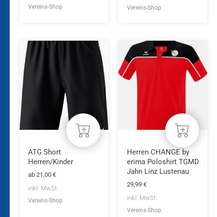
Vereins-Shop
Vereins-Shop
Dieses
Dieses
Produkt
Produkt
weist
weist
mehrere
mehrere
Varianten
Varianten
auf.
auf.
Die
Die
Optionen
Optionen
können
können
auf
auf
der
der
Produktseite
Produktseite
ATG Short
Herren CHANGE by
gewählt
gewählt
Herren/Kinder
erima Poloshirt TGMD
werden
werden
Jahn Linz Lustenau
ab
21,00
€
29,99
€
inkl. MwSt.
inkl. MwSt.
Vereins-Shop
Vereins-Shop