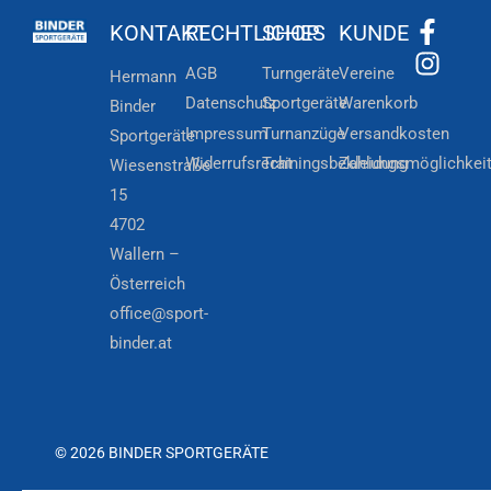
KONTAKT
RECHTLICHES
SHOP
KUNDE
AGB
Turngeräte
Vereine
Hermann
Datenschutz
Sportgeräte
Warenkorb
Binder
Impressum
Turnanzüge
Versandkosten
Sportgeräte
Widerrufsrecht
Trainingsbekleidung
Zahlungsmöglichkei
Wiesenstraße
15
4702
Wallern –
Österreich
office@sport-
binder.at
© 2026 BINDER SPORTGERÄTE