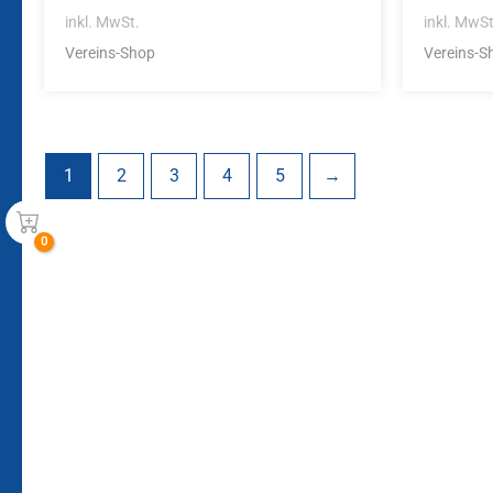
inkl. MwSt.
inkl. MwSt
Vereins-Shop
Vereins-S
1
2
3
4
5
→
Bleiben Sie auf dem Laufenden!
Zur Newsletteranmeldun