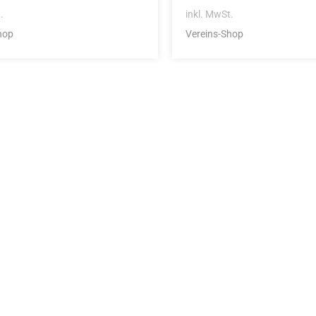
.
inkl. MwSt.
hop
Vereins-Shop
Die Vereinsbekle
g
Zum Kunde