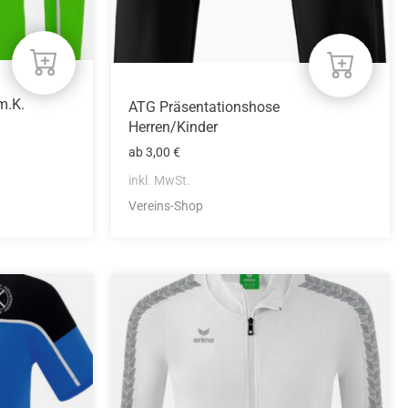
Produktseite
gewählt
werden
m.K.
ATG Präsentationshose
Herren/Kinder
ab
3,00
€
inkl. MwSt.
Vereins-Shop
Dieses
Produkt
weist
mehrere
Varianten
auf.
Die