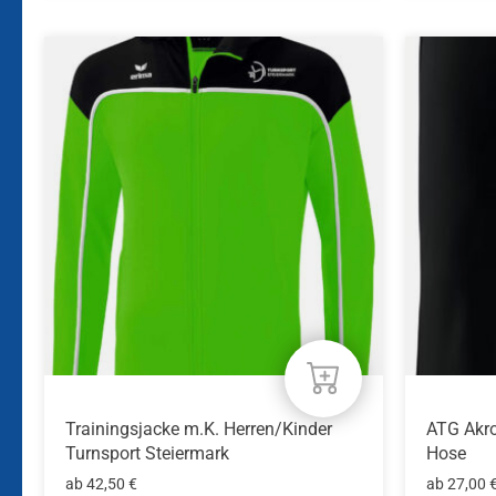
Dieses
Dieses
Produkt
Produkt
weist
weist
mehrere
mehrere
Varianten
Variante
auf.
auf.
Die
Die
Optionen
Optione
können
können
auf
auf
der
der
Produktseite
Produkts
gewählt
gewählt
werden
werden
Trainingsjacke m.K. Herren/Kinder
ATG Akro
Turnsport Steiermark
Hose
ab
42,50
€
ab
27,00