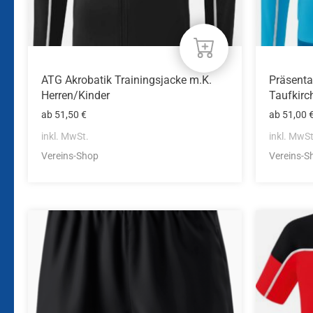
Produktseite
Produkts
gewählt
gewählt
werden
werden
ATG Akrobatik Trainingsjacke m.K.
Präsenta
Herren/Kinder
Taufkirc
ab
51,50
€
ab
51,00
inkl. MwSt.
inkl. MwSt
Vereins-Shop
Vereins-S
Dieses
Dieses
Produkt
Produkt
weist
weist
mehrere
mehrere
Varianten
Variante
auf.
auf.
Die
Die