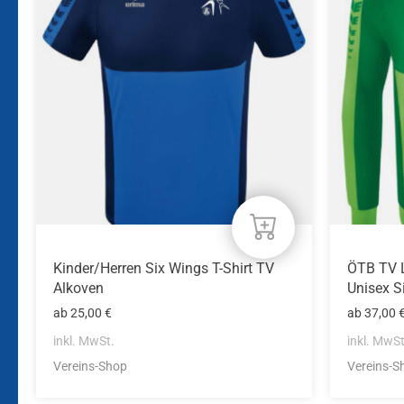
mehrere
mehrere
Varianten
Variante
auf.
auf.
Die
Die
Optionen
Optione
können
können
auf
auf
der
der
Produktseite
Produkts
gewählt
gewählt
werden
werden
Kinder/Herren Six Wings T-Shirt TV
ÖTB TV L
Alkoven
Unisex S
ab
25,00
€
ab
37,00
inkl. MwSt.
inkl. MwSt
Vereins-Shop
Vereins-S