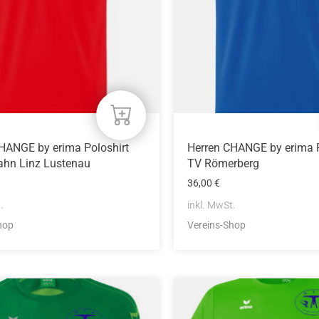
n
Optionen
können
auf
der
eite
Produktseite
gewählt
werden
HANGE by erima Poloshirt
Herren CHANGE by erima P
hn Linz Lustenau
TV Römerberg
36,00
€
.
inkl. MwSt.
hop
Vereins-Shop
Dieses
Produkt
weist