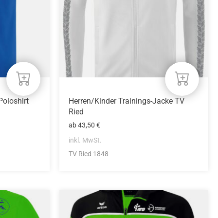
Optionen
können
auf
der
Produktseite
gewählt
werden
oloshirt
Herren/Kinder Trainings-Jacke TV
Ried
ab
43,50
€
inkl. MwSt.
TV Ried 1848
Dieses
Produkt
weist