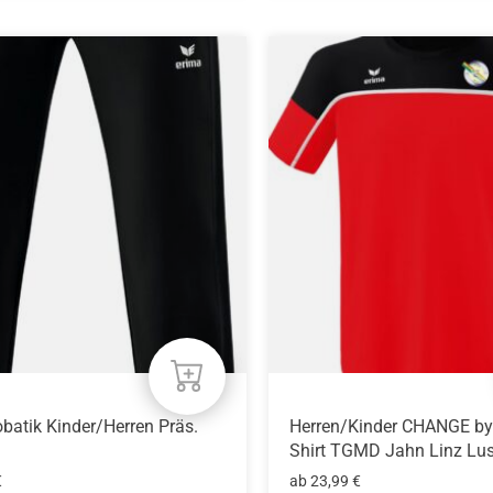
Dieses
Produkt
weist
mehrere
n
Varianten
auf.
Die
n
Optionen
können
auf
der
eite
Produktseite
gewählt
werden
batik Kinder/Herren Präs.
Herren/Kinder CHANGE by 
Shirt TGMD Jahn Linz Lu
€
ab
23,99
€