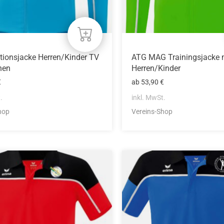
eite
Produktseite
gewählt
werden
tionsjacke Herren/Kinder TV
ATG MAG Trainingsjacke 
hen
Herren/Kinder
€
ab
53,90
€
.
inkl. MwSt.
hop
Vereins-Shop
Dieses
Produkt
weist
mehrere
n
Varianten
auf.
Die