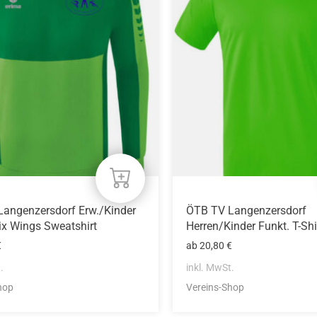
mehrere
n
Varianten
auf.
Die
n
Optionen
können
auf
der
eite
Produktseite
gewählt
werden
angenzersdorf Erw./Kinder
ÖTB TV Langenzersdorf
ix Wings Sweatshirt
Herren/Kinder Funkt. T-Shi
€
ab
20,80
€
.
inkl. MwSt.
hop
Vereins-Shop