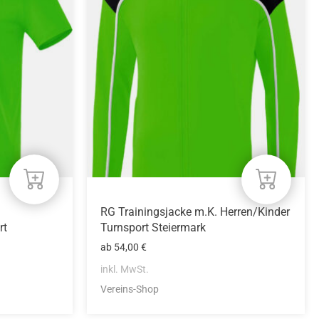
mehrere
Varianten
auf.
Die
Optionen
können
auf
der
Produktseite
gewählt
werden
RG Trainingsjacke m.K. Herren/Kinder
rt
Turnsport Steiermark
ab
54,00
€
inkl. MwSt.
Vereins-Shop