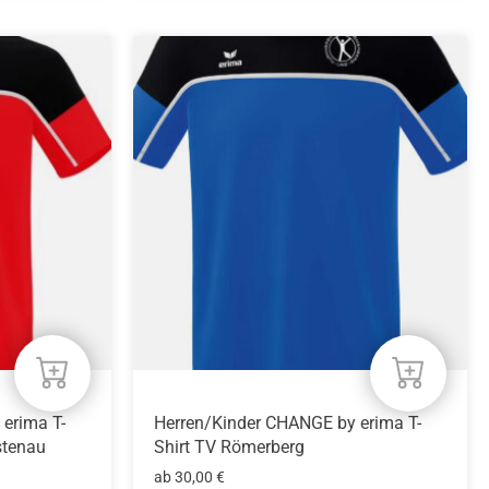
Dieses
Produkt
weist
mehrere
Varianten
auf.
Die
Optionen
können
auf
der
Produktseite
gewählt
werden
erima T-
Herren/Kinder CHANGE by erima T-
stenau
Shirt TV Römerberg
ab
30,00
€