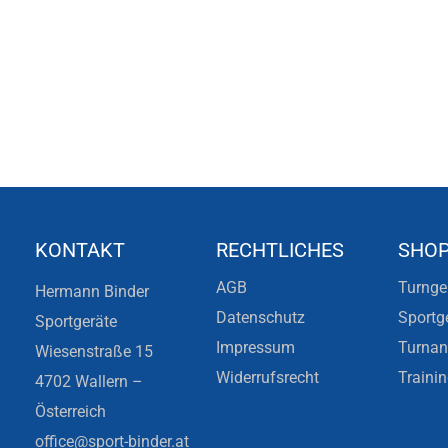
KONTAKT
RECHTLICHES
SHO
AGB
Turnge
Hermann Binder
Datenschutz
Sportg
Sportgeräte
Impressum
Turna
Wiesenstraße 15
Widerrufsrecht
Traini
4702 Wallern –
Österreich
office@sport-binder.at