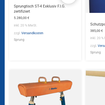
Sprungtisch ST-4 Exklusiv F.I.G.
zertifiziert
5.280,00
€
Schutzpo
inkl. 20 % MwSt.
385,00
€
zzgl.
Versandkosten
inkl. 20 %
Sprung
zzgl.
Vers
Sprung