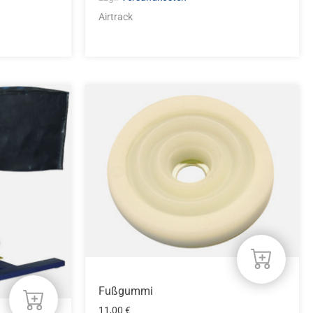
Airtrack
Fußgummi
11,00
€