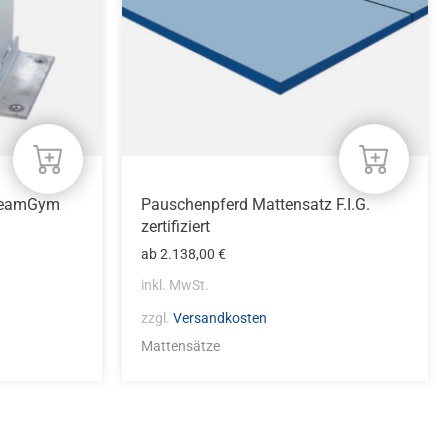
Optionen
können
auf
der
Produktseite
gewählt
werden
 TeamGym
Pauschenpferd Mattensatz F.I.G.
zertifiziert
ab
2.138,00
€
inkl. MwSt.
zzgl.
Versandkosten
Mattensätze