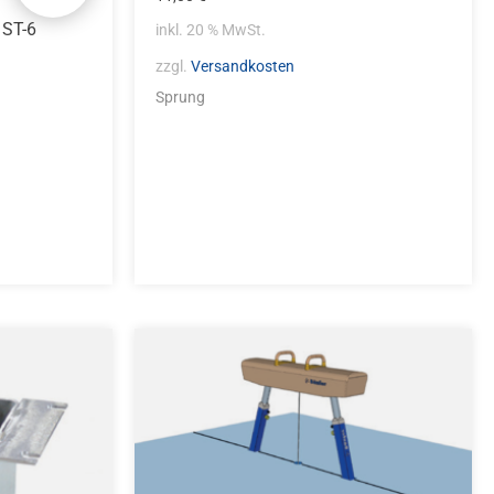
 ST-6
inkl. 20 % MwSt.
zzgl.
Versandkosten
Sprung
Dieses
Produkt
weist
mehrere
Varianten
auf.
Die