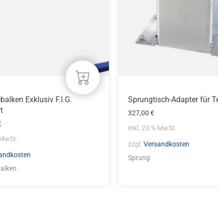
alken Exklusiv F.I.G.
Sprungtisch-Adapter für
rt
327,00
€
€
inkl. 20 % MwSt.
 MwSt.
zzgl.
Versandkosten
andkosten
Sprung
alken