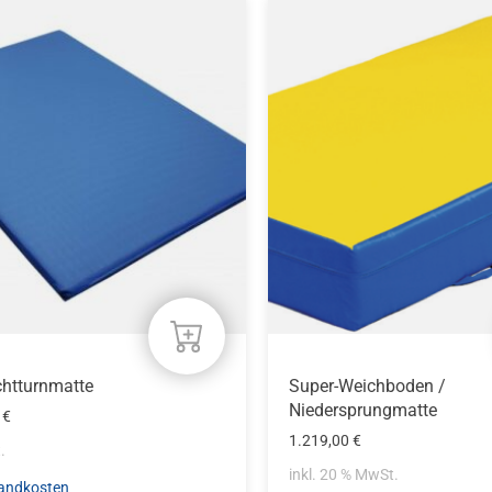
n
n
eite
chtturnmatte
Super-Weichboden /
Niedersprungmatte
0
€
1.219,00
€
.
inkl. 20 % MwSt.
andkosten