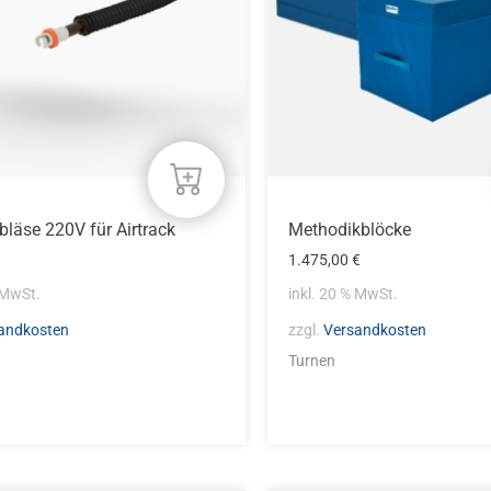
läse 220V für Airtrack
Methodikblöcke
1.475,00
€
 MwSt.
inkl. 20 % MwSt.
andkosten
zzgl.
Versandkosten
Turnen