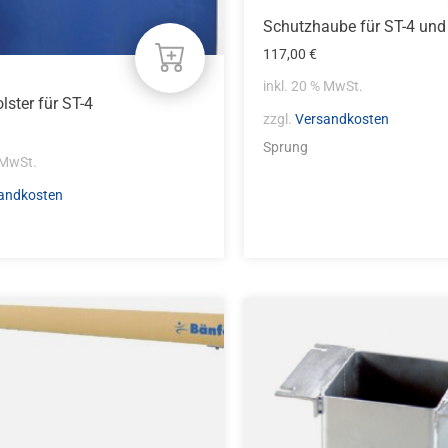
Schutzhaube für ST-4 und
117,00
€
inkl. 20 % MwSt.
lster für ST-4
zzgl.
Versandkosten
Sprung
 MwSt.
andkosten