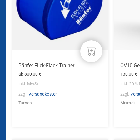
Optionen
können
auf
der
Produktseite
gewählt
werden
Bänfer Flick-Flack Trainer
OV10 Geb
ab
800,00
€
130,00
€
inkl. MwSt.
inkl. 20 %
zzgl.
Versandkosten
zzgl.
Vers
Turnen
Airtrack