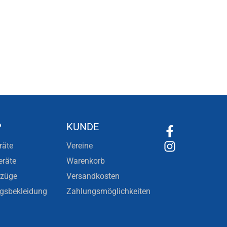
P
KUNDE
räte
Vereine
eräte
Warenkorb
nzüge
Versandkosten
ngsbekleidung
Zahlungsmöglichkeiten