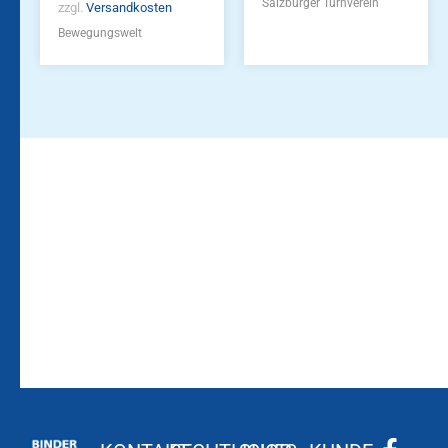
Salzburger Turnverein
zzgl.
Versandkosten
Bewegungswelt
Bleiben Sie auf dem
Die Vereinsbekleidung
Laufenden!
Zum
Zur
Kundenkonto
Newsletteranmeldung