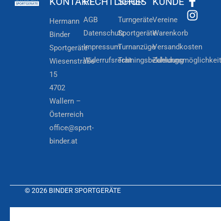
KONTAKT
RECHTLICHES
SHOP
KUNDE
AGB
Turngeräte
Vereine
Hermann
Datenschutz
Sportgeräte
Warenkorb
Binder
Impressum
Turnanzüge
Versandkosten
Sportgeräte
Widerrufsrecht
Trainingsbekleidung
Zahlungsmöglichkei
Wiesenstraße
15
4702
Wallern –
Österreich
office@sport-
binder.at
© 2026 BINDER SPORTGERÄTE