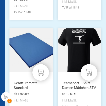
inkl. MwSt.
inkl. MwSt.
TV Ried 1848
TV Ried 1848
Dieses
Dieses
Produkt
Produkt
weist
weist
mehrere
mehrere
Varianten
Varianten
auf.
auf.
Die
Die
Optionen
Optionen
können
können
auf
auf
der
der
Produktseite
Produktseite
Gerätturnmatte
Teamsport T-Shirt
gewählt
gewählt
Standard
Damen-Mädchen STV
werden
werden
ab
165,00
€
ab
12,60
€
inkl. MwSt.
inkl. MwSt.