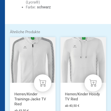
(Lycra®)
Farbe:
schwarz
Ähnliche Produkte
Dieses
Dieses
Produkt
Produkt
weist
weist
mehrere
mehrere
Varianten
Varianten
auf.
auf.
Die
Die
Optionen
Optionen
können
können
auf
auf
der
der
Produktseite
Produktseite
Herren/Kinder
Herren/Kinder Hoody
gewählt
gewählt
Trainings-Jacke TV
TV Ried
werden
werden
Ried
ab
40,50
€
ab
43,50
€