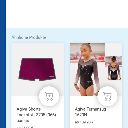
Ähnliche Produkte
Dieses
Dieses
Produkt
Produkt
weist
weist
mehrere
mehrere
Varianten
Varianten
auf.
auf.
Die
Die
Optionen
Optionen
können
können
auf
auf
der
der
Produktseite
Produktseite
Agiva Shorts
Agiva Turnanzug
gewählt
gewählt
Lackstoff 3705 (366)-
1623N
werden
werden
cassis
ab
109,90
€
ab
31,90
€