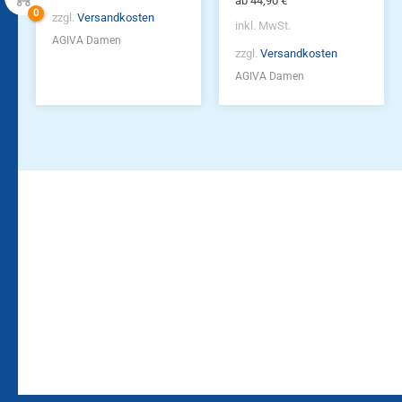
ab
44,90
€
zzgl.
Versandkosten
inkl. MwSt.
AGIVA Damen
zzgl.
Versandkosten
AGIVA Damen
Bleiben Sie auf dem
Die Vereinsbekleidung
Laufenden!
Zum
Zur
Kundenkonto
Newsletteranmeldung