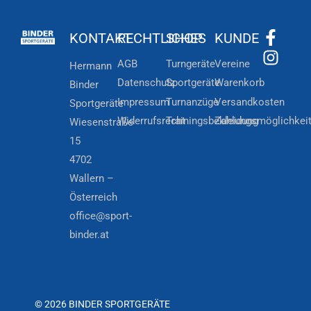
KONTAKT
RECHTLICHES
SHOP
KUNDE
AGB
Turngeräte
Vereine
Hermann
Datenschutz
Sportgeräte
Warenkorb
Binder
Impressum
Turnanzüge
Versandkosten
Sportgeräte
Widerrufsrecht
Trainingsbekleidung
Zahlungsmöglichkei
Wiesenstraße
15
4702
Wallern –
Österreich
office@sport-
binder.at
© 2026 BINDER SPORTGERÄTE