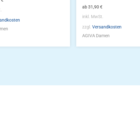
0
€
ab
31,90
€
t.
inkl. MwSt.
andkosten
zzgl.
Versandkosten
amen
AGIVA Damen
Die Vereinsbekle
g
Zum Kunde