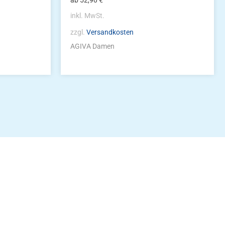
ab
52,90
€
inkl. MwSt.
zzgl.
Versandkosten
AGIVA Damen
idung
nkonto