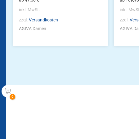
ab
47,50
€
ab
109,9
inkl. MwSt.
inkl. MwS
zzgl.
Versandkosten
zzgl.
Vers
AGIVA Damen
AGIVA D
Bleiben Sie auf dem Laufenden!
Zur Newsletteranmeldun