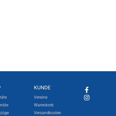
P
KUNDE
räte
Vereine
eräte
Warenkorb
nzüge
Versandkosten