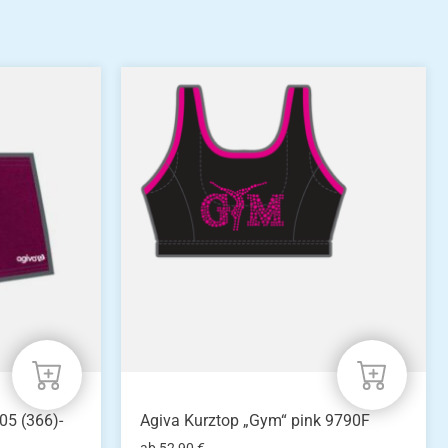
Dieses
Produkt
weist
mehrere
Varianten
auf.
Die
Optionen
können
auf
der
Produktseite
gewählt
werden
05 (366)-
Agiva Kurztop „Gym“ pink 9790F