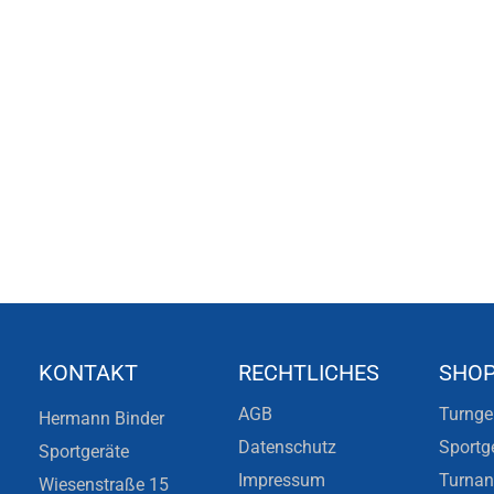
KONTAKT
RECHTLICHES
SHO
AGB
Turnge
Hermann Binder
Datenschutz
Sportg
Sportgeräte
Impressum
Turna
Wiesenstraße 15