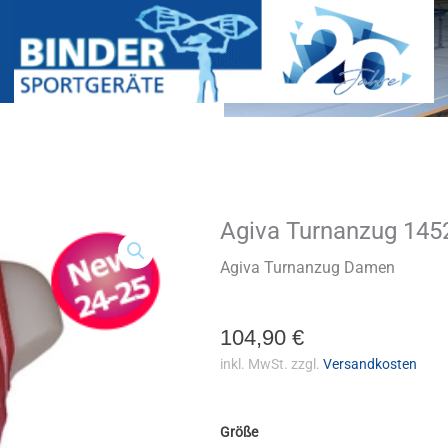
Agiva Turnanzug 145
Agiva
Turnanzug
1452
Agiva Turnanzug Damen
Menge
104,90
€
inkl. MwSt.
zzgl.
Versandkosten
Größe