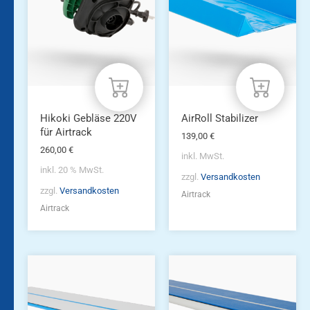
mehrere
Varianten
auf.
Die
Optionen
können
auf
der
Produktseite
Hikoki Gebläse 220V
AirRoll Stabilizer
gewählt
für Airtrack
139,00
€
werden
260,00
€
inkl. MwSt.
inkl. 20 % MwSt.
zzgl.
Versandkosten
zzgl.
Versandkosten
Airtrack
Airtrack
Dieses
Dieses
Produkt
Produkt
weist
weist
mehrere
mehrere