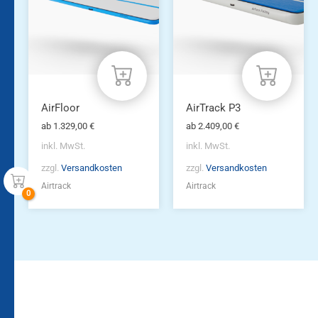
Varianten
Varianten
auf.
auf.
Die
Die
Optionen
Optionen
können
können
auf
auf
der
der
Produktseite
Produktseite
AirFloor
AirTrack P3
gewählt
gewählt
ab
1.329,00
€
ab
2.409,00
€
werden
werden
inkl. MwSt.
inkl. MwSt.
zzgl.
Versandkosten
zzgl.
Versandkosten
Airtrack
Airtrack
Bleiben Sie auf dem
Die Vereinsbekleidung
Laufenden!
Zum
Zur
Kundenkonto