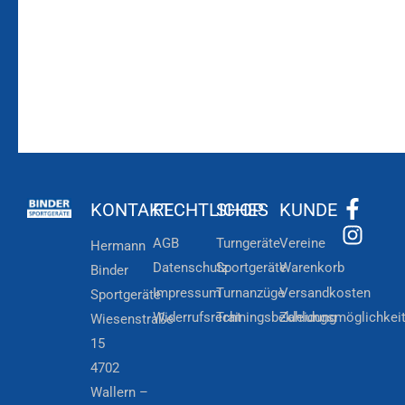
Newsletteranmeldung
KONTAKT
RECHTLICHES
SHOP
KUNDE
AGB
Turngeräte
Vereine
Hermann
Datenschutz
Sportgeräte
Warenkorb
Binder
Impressum
Turnanzüge
Versandkosten
Sportgeräte
Widerrufsrecht
Trainingsbekleidung
Zahlungsmöglichkei
Wiesenstraße
15
4702
Wallern –