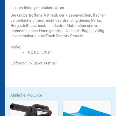
In allen Belangen unübertroffen
Die unübertroffene Ästhetik der kissenweichen, flachen
Landefläche unterstreicht das Branding deines Parks.
Hergestellt aus besten Industrie-Materialien und von
fachmännischer Hand gefertigt. Unser AirBag ist völlig
unverkennbar ein AirTrack Factory Produkt.
Maße:
6 x 6 x 1.70 m
Lieferung inklusive Pumpe!
Ähnliche Produkte
Dieses
Produkt
weist