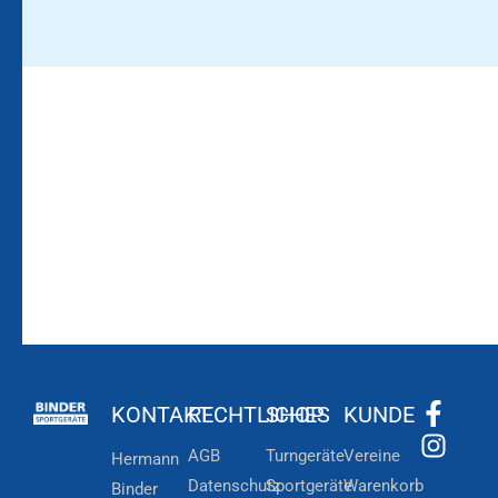
Bleiben Sie auf dem
Die Vereinsbekleidung
Laufenden!
Zum
Zur
Kundenkonto
Newsletteranmeldung
KONTAKT
RECHTLICHES
SHOP
KUNDE
AGB
Turngeräte
Vereine
Hermann
Datenschutz
Sportgeräte
Warenkorb
Binder