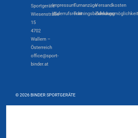
Impressum
Turnanzüge
Versandkosten
Sportgeräte
Widerrufsrecht
Trainingsbekleidung
Zahlungsmöglichkei
Wiesenstraße
15
4702
Wallern –
Österreich
office@sport-
binder.at
© 2026 BINDER SPORTGERÄTE