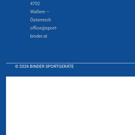
4702
Wallern –
Österreich
office@sport-
binder.at
© 2026 BINDER SPORTGERÄTE