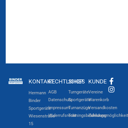
Laufenden!
Zum
Zur
Kundenkonto
Newsletteranmeldung
KONTAKT
RECHTLICHES
SHOP
KUNDE
AGB
Turngeräte
Vereine
Hermann
Datenschutz
Sportgeräte
Warenkorb
Binder
Impressum
Turnanzüge
Versandkosten
Sportgeräte
Widerrufsrecht
Trainingsbekleidung
Zahlungsmöglichkei
Wiesenstraße
15