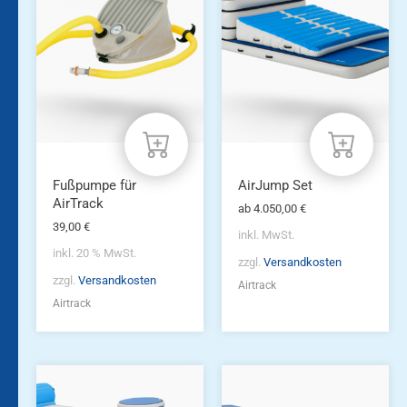
Produkt
weist
mehrere
Varianten
auf.
Die
Optionen
können
auf
der
Produktseite
Fußpumpe für
AirJump Set
gewählt
AirTrack
ab
4.050,00
€
werden
39,00
€
inkl. MwSt.
inkl. 20 % MwSt.
zzgl.
Versandkosten
zzgl.
Versandkosten
Airtrack
Airtrack
Dieses
Produkt