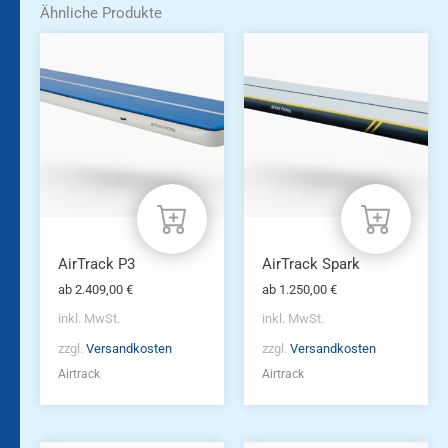
Ähnliche Produkte
Dieses
Dieses
Produkt
Produkt
weist
weist
mehrere
mehrere
Varianten
Varianten
auf.
auf.
Die
Die
Optionen
Optionen
können
können
auf
auf
der
der
Produktseite
Produktseite
AirTrack P3
AirTrack Spark
gewählt
gewählt
ab
2.409,00
€
ab
1.250,00
€
werden
werden
inkl. MwSt.
inkl. MwSt.
zzgl.
Versandkosten
zzgl.
Versandkosten
Airtrack
Airtrack