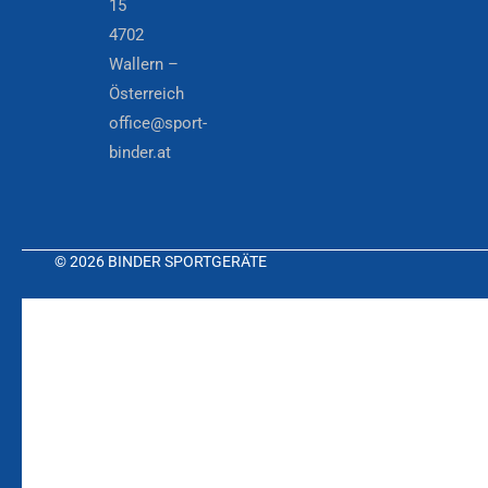
15
4702
Wallern –
Österreich
office@sport-
binder.at
© 2026 BINDER SPORTGERÄTE