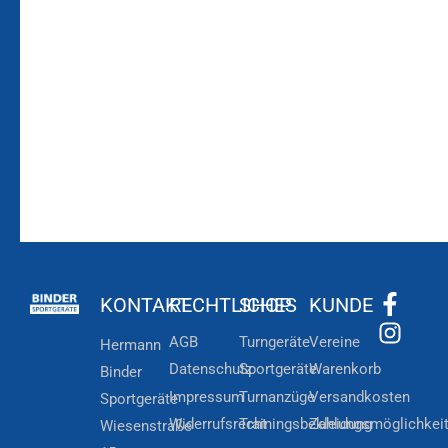
Bleiben Sie auf dem
Die Vereinsbekleidung
Laufenden!
Zum
Zur
Kundenkonto
Newsletteranmeldung
KONTAKT
RECHTLICHES
SHOP
KUNDE
AGB
Turngeräte
Vereine
Hermann
Datenschutz
Sportgeräte
Warenkorb
Binder
Impressum
Turnanzüge
Versandkosten
Sportgeräte
Widerrufsrecht
Trainingsbekleidung
Zahlungsmöglichkei
Wiesenstraße