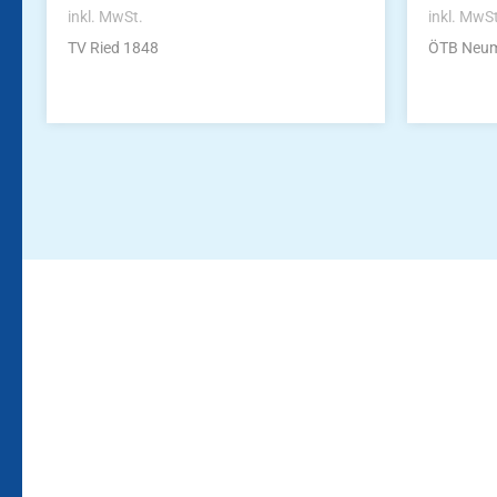
inkl. MwSt.
inkl. MwS
TV Ried 1848
ÖTB Neum
Bleiben Sie auf dem Laufenden!
Zur Newsletteranmeldun