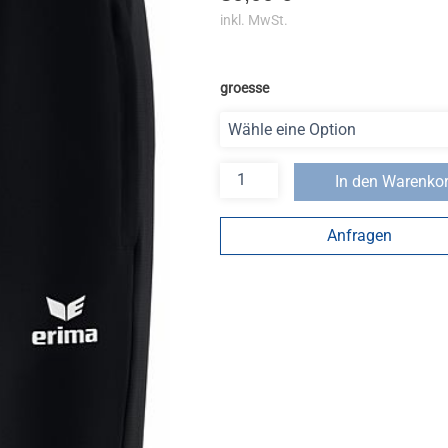
inkl. MwSt.
groesse
In den Warenko
Anfragen