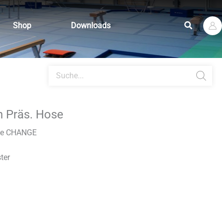
Suchen
Shop
Downloads
Products
search
 Präs. Hose
ose CHANGE
ter