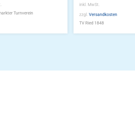
t.
inkl. MwSt.
arkter Turnverein
zzgl.
Versandkosten
TV Ried 1848
Die Vereinsbekle
g
Zum Kunde