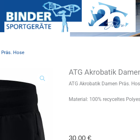
 Präs. Hose
ATG Akrobatik Damen
ATG
Akrobatik
Damen
ATG Akrobatik Damen Präs. H
Präs.
Hose
Material:
100% recyceltes Polyes
Menge
30,00
€