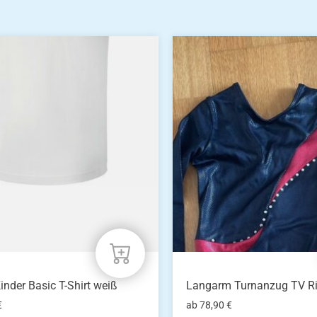
Dieses
Produkt
weist
mehrere
n
Varianten
auf.
Die
n
Optionen
können
auf
der
eite
Produktseite
gewählt
werden
inder Basic T-Shirt weiß
Langarm Turnanzug TV R
€
ab
78,90
€