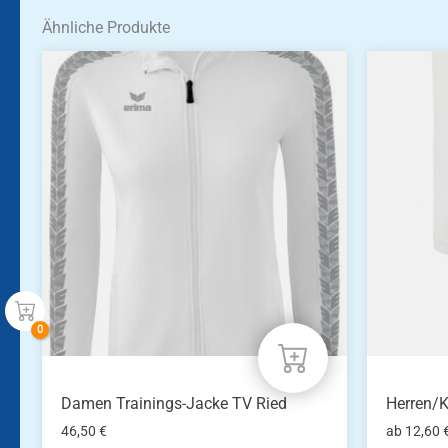
Ähnliche Produkte
Dieses
Dieses
Produkt
Produkt
weist
weist
mehrere
mehrere
Varianten
Variante
auf.
auf.
Die
Die
Optionen
Optione
können
können
auf
auf
der
der
Produktseite
Produkts
gewählt
gewählt
werden
werden
Damen Trainings-Jacke TV Ried
Herren/K
46,50
€
ab
12,60