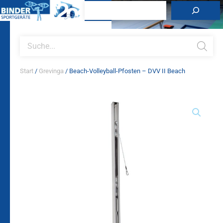
Zum
Suchen
Inhalt
springen
Products
search
Start
/
Grevinga
/ Beach-Volleyball-Pfosten – DVV II Beach
Beach-
Volleyball-
Pfosten
–
DVV
II
Beach
Menge