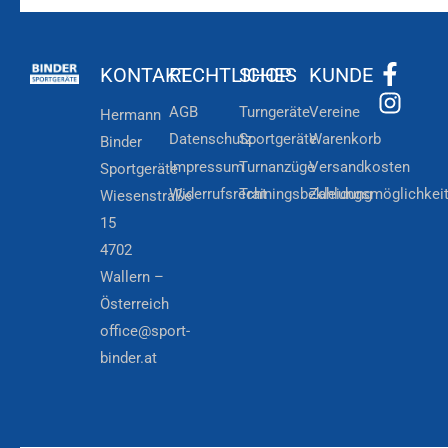
KONTAKT
RECHTLICHES
SHOP
KUNDE
AGB
Turngeräte
Vereine
Hermann
Datenschutz
Sportgeräte
Warenkorb
Binder
Impressum
Turnanzüge
Versandkosten
Sportgeräte
Widerrufsrecht
Trainingsbekleidung
Zahlungsmöglichkei
Wiesenstraße
15
4702
Wallern –
Österreich
office@sport-
binder.at