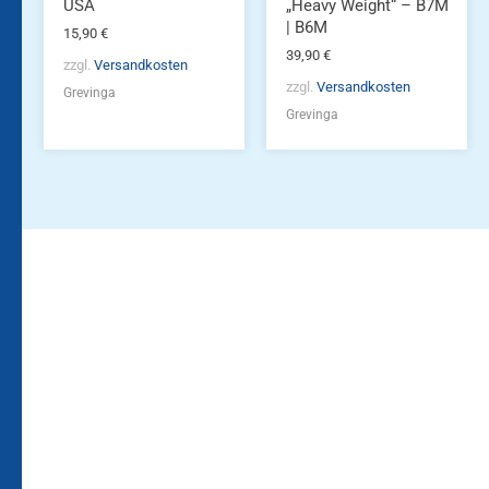
gewählt
USA
„Heavy Weight“ – B7M
werden
| B6M
15,90
€
39,90
€
zzgl.
Versandkosten
zzgl.
Versandkosten
Grevinga
Grevinga
Bleiben Sie auf dem
Die Vereinsbekleidung
Laufenden!
Zum
Zur
Kundenkonto
Newsletteranmeldung