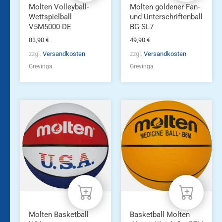
Molten Volleyball-
Molten goldener Fan-
Wettspielball
und Unterschriftenball
V5M5000-DE
BG-SL7
83,90
€
49,90
€
zzgl.
Versandkosten
zzgl.
Versandkosten
Grevinga
Grevinga
Dieses
Produkt
weist
mehrere
Varianten
auf.
Die
Optionen
können
auf
der
Produktseite
Molten Basketball
Basketball Molten