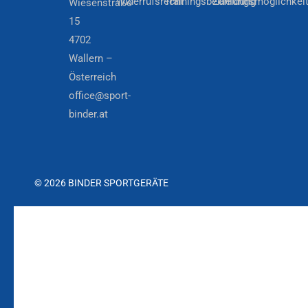
Widerrufsrecht
Trainingsbekleidung
Zahlungsmöglichkei
Wiesenstraße
15
4702
Wallern –
Österreich
office@sport-
binder.at
© 2026 BINDER SPORTGERÄTE