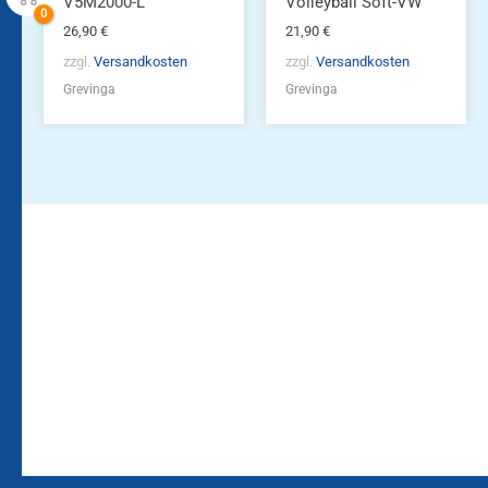
V5M2000-L
Volleyball Soft-VW
26,90
€
21,90
€
zzgl.
Versandkosten
zzgl.
Versandkosten
Grevinga
Grevinga
Bleiben Sie auf dem
Die Vereinsbekleidung
Laufenden!
Zum
Zur
Kundenkonto
Newsletteranmeldung