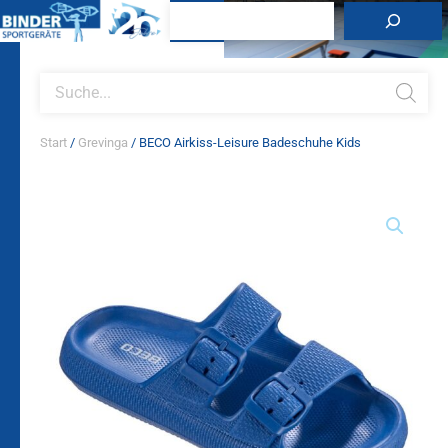
Zum
Suchen
Inhalt
springen
Products
search
Start
/
Grevinga
/ BECO Airkiss-Leisure Badeschuhe Kids
BECO
Airkiss-
Leisure
Badeschuhe
Kids
Menge