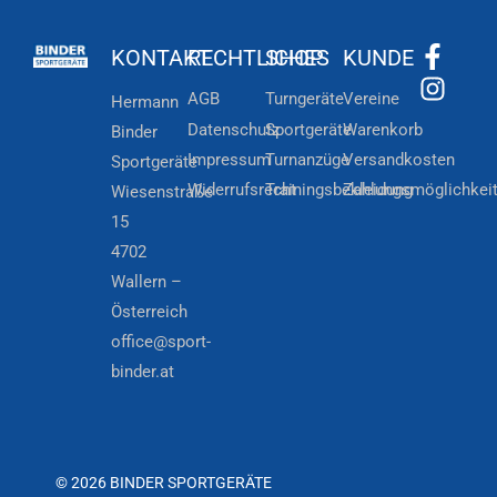
KONTAKT
RECHTLICHES
SHOP
KUNDE
AGB
Turngeräte
Vereine
Hermann
Datenschutz
Sportgeräte
Warenkorb
Binder
Impressum
Turnanzüge
Versandkosten
Sportgeräte
Widerrufsrecht
Trainingsbekleidung
Zahlungsmöglichkei
Wiesenstraße
15
4702
Wallern –
Österreich
office@sport-
binder.at
© 2026 BINDER SPORTGERÄTE