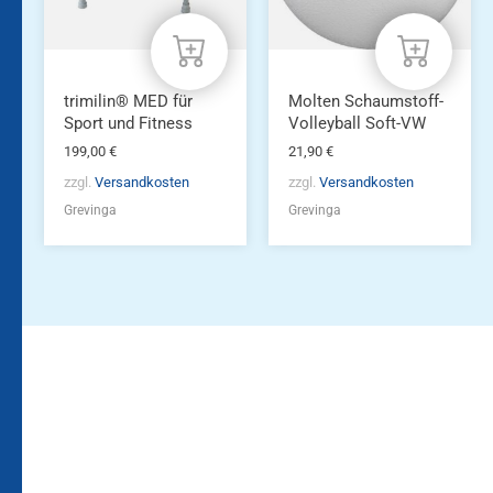
trimilin® MED für
Molten Schaumstoff-
Sport und Fitness
Volleyball Soft-VW
199,00
€
21,90
€
zzgl.
Versandkosten
zzgl.
Versandkosten
Grevinga
Grevinga
Bleiben Sie auf dem
Die Vereinsbekleidung
Laufenden!
Zum
Zur
Kundenkonto
Newsletteranmeldung