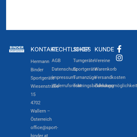
KONTAKT
RECHTLICHES
SHOP
KUNDE
AGB
Turngeräte
Vereine
Hermann
Datenschutz
Sportgeräte
Warenkorb
Binder
Impressum
Turnanzüge
Versandkosten
Sportgeräte
Widerrufsrecht
Trainingsbekleidung
Zahlungsmöglichkei
Wiesenstraße
15
4702
Wallern –
Österreich
office@sport-
binder.at