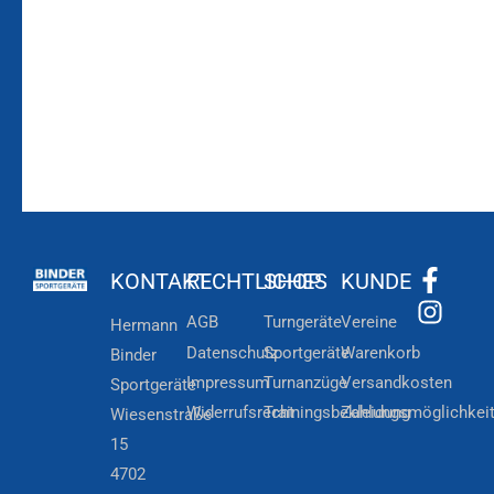
Zur
Kundenkonto
Newsletteranmeldung
KONTAKT
RECHTLICHES
SHOP
KUNDE
AGB
Turngeräte
Vereine
Hermann
Datenschutz
Sportgeräte
Warenkorb
Binder
Impressum
Turnanzüge
Versandkosten
Sportgeräte
Widerrufsrecht
Trainingsbekleidung
Zahlungsmöglichkei
Wiesenstraße
15
4702