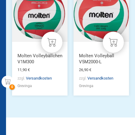
Molten Volleybällchen
Molten Volleyball
V1M300
V5M2000-L
11,90
€
26,90
€
zzgl.
Versandkosten
zzgl.
Versandkosten
Grevinga
Grevinga
Bleiben Sie auf dem
Die Vereinsbekleidung
Laufenden!
Zum