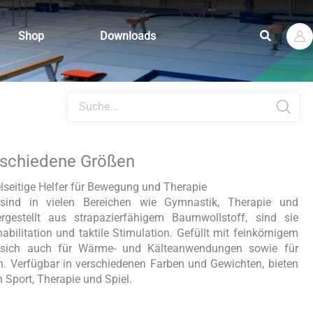
Suchen
Shop
Downloads
Products
search
rschiedene Größen
lseitige Helfer für Bewegung und Therapie
ind in vielen Bereichen wie Gymnastik, Therapie und
ergestellt aus strapazierfähigem Baumwollstoff, sind sie
bilitation und taktile Stimulation. Gefüllt mit feinkörnigem
e sich auch für Wärme- und Kälteanwendungen sowie für
. Verfügbar in verschiedenen Farben und Gewichten, bieten
n Sport, Therapie und Spiel.