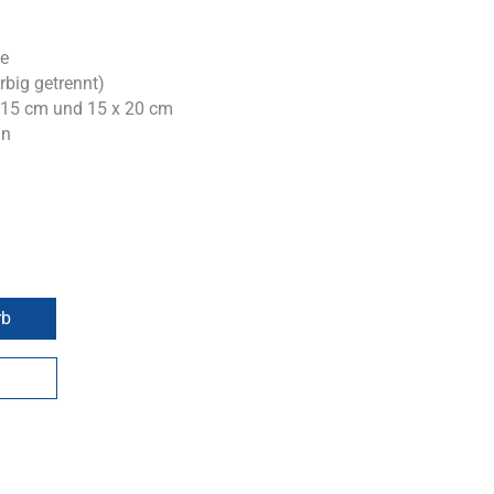
e
rbig getrennt)
x 15 cm und 15 x 20 cm
ün
rb