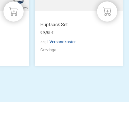
Hüpfsack Set
99,95
€
zzgl.
Versandkosten
Grevinga
idung
nkonto