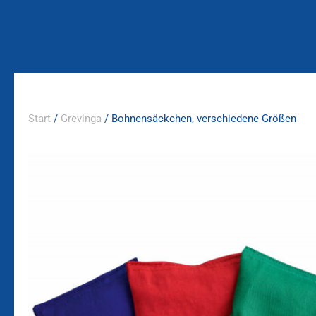
Zum
Inhalt
springen
Start
/
Grevinga
/ Bohnensäckchen, verschiedene Größen