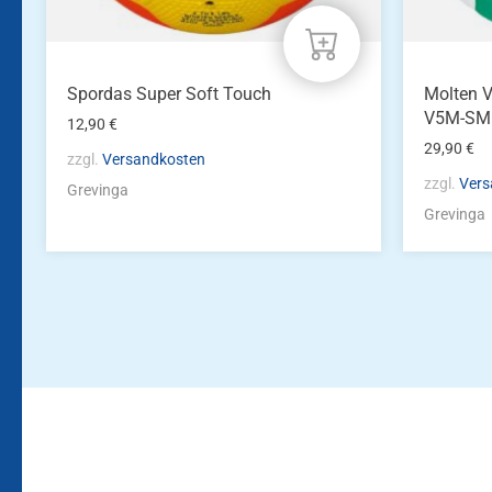
Spordas Super Soft Touch
Molten V
V5M-SM
12,90
€
29,90
€
zzgl.
Versandkosten
zzgl.
Vers
Grevinga
Grevinga
Bleiben Sie auf dem Laufenden!
Zur Newsletteranmeldun