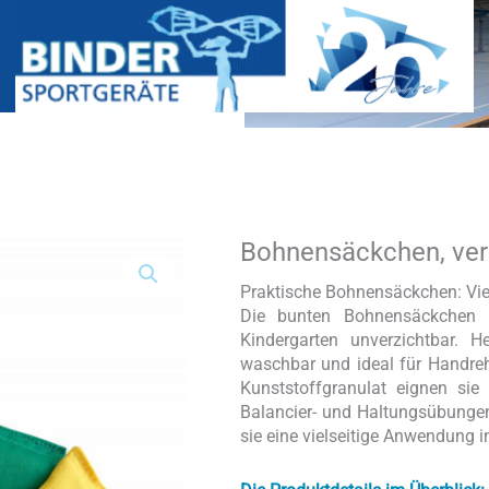
Bohnensäckchen, ve
Bohnensäckchen,
verschiedene
Größen
Praktische Bohnensäckchen: Vie
Menge
Die bunten Bohnensäckchen s
Kindergarten unverzichtbar. H
waschbar und ideal für Handreha
Kunststoffgranulat eignen si
Balancier- und Haltungsübungen
sie eine vielseitige Anwendung i