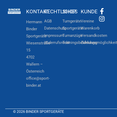
KONTAKT
RECHTLICHES
SHOP
KUNDE
AGB
Turngeräte
Vereine
Hermann
Datenschutz
Sportgeräte
Warenkorb
Binder
Impressum
Turnanzüge
Versandkosten
Sportgeräte
Widerrufsrecht
Trainingsbekleidung
Zahlungsmöglichkei
Wiesenstraße
15
4702
Wallern –
Österreich
office@sport-
binder.at
© 2026 BINDER SPORTGERÄTE