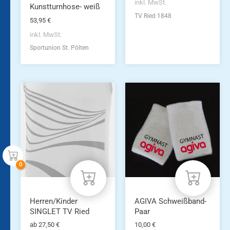
inkl. MwSt.
Kunstturnhose- weiß
TV Ried 1848
53,95
€
inkl. MwSt.
Sportunion St. Pölten
Dieses
Produkt
weist
mehrere
Varianten
auf.
Die
Optionen
können
auf
der
Produktseite
Herren/Kinder
AGIVA Schweißband-
gewählt
SINGLET TV Ried
Paar
werden
ab
27,50
€
10,00
€