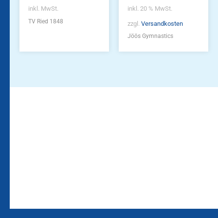
inkl. MwSt.
inkl. 20 % MwSt.
TV Ried 1848
zzgl.
Versandkosten
Jöös Gymnastics
Bleiben Sie auf dem
Die Vereinsbekleidung
Laufenden!
Zum
Zur
Kundenkonto
Newsletteranmeldung