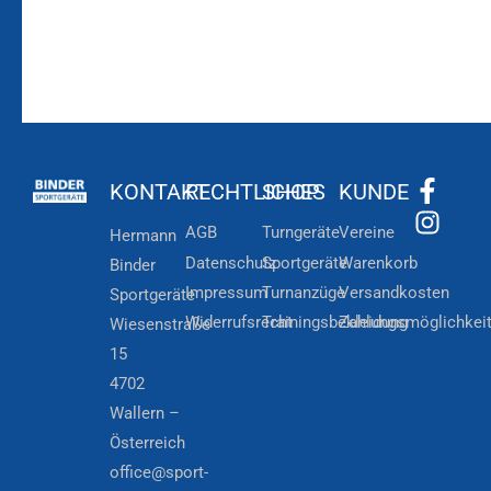
KONTAKT
RECHTLICHES
SHOP
KUNDE
AGB
Turngeräte
Vereine
Hermann
Datenschutz
Sportgeräte
Warenkorb
Binder
Impressum
Turnanzüge
Versandkosten
Sportgeräte
Widerrufsrecht
Trainingsbekleidung
Zahlungsmöglichkei
Wiesenstraße
15
4702
Wallern –
Österreich
office@sport-