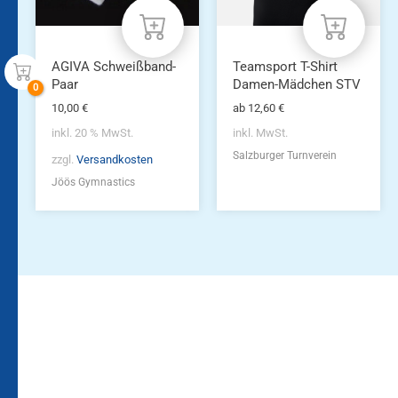
können
auf
der
Produktseite
AGIVA Schweißband-
Teamsport T-Shirt
gewählt
Paar
Damen-Mädchen STV
werden
10,00
€
ab
12,60
€
inkl. 20 % MwSt.
inkl. MwSt.
Salzburger Turnverein
zzgl.
Versandkosten
Jöös Gymnastics
Bleiben Sie auf dem
Die Vereinsbekleidung
Laufenden!
Zum
Zur
Kundenkonto
Newsletteranmeldung