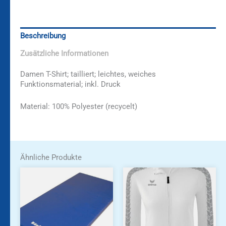
Beschreibung
Zusätzliche Informationen
Damen T-Shirt; tailliert; leichtes, weiches
Funktionsmaterial; inkl. Druck
Material: 100% Polyester (recycelt)
Ähnliche Produkte
Dieses
Dieses
Produkt
Produkt
weist
weist
mehrere
mehrere
Varianten
Varianten
auf.
auf.