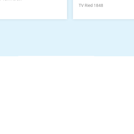
TV Ried 1848
Die Vereinsbekle
g
Zum Kunde