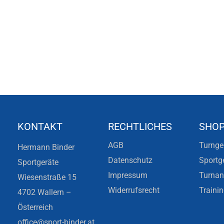
KONTAKT
RECHTLICHES
SHO
AGB
Turnge
Hermann Binder
Datenschutz
Sportg
Sportgeräte
Impressum
Turna
Wiesenstraße 15
Widerrufsrecht
Traini
4702 Wallern –
Österreich
office@sport-binder.at