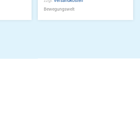
zzgl.
Versandkosten
Bewegungswelt
idung
nkonto