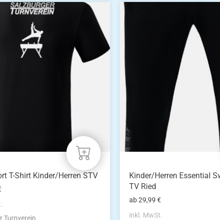
Dieses
Produkt
weist
mehrere
n
Varianten
auf.
Die
n
Optionen
können
auf
der
eite
Produktseite
gewählt
werden
t T-Shirt Kinder/Herren STV
Kinder/Herren Essential 
TV Ried
€
ab
29,99
€
t.
inkl. MwSt.
r Turnverein