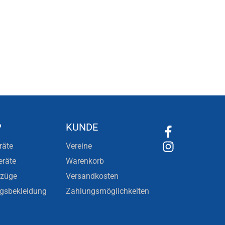
P
KUNDE
räte
Vereine
eräte
Warenkorb
nzüge
Versandkosten
ngsbekleidung
Zahlungsmöglichkeiten