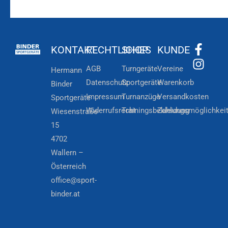
KONTAKT
RECHTLICHES
SHOP
KUNDE
AGB
Turngeräte
Vereine
Hermann
Datenschutz
Sportgeräte
Warenkorb
Binder
Impressum
Turnanzüge
Versandkosten
Sportgeräte
Widerrufsrecht
Trainingsbekleidung
Zahlungsmöglichkei
Wiesenstraße
15
4702
Wallern –
Österreich
office@sport-
binder.at