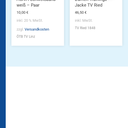
gewählt
weiß – Paar
Jacke TV Ried
werden
10,00
€
46,50
€
inkl. 20 % MwSt.
inkl. MwSt.
TV Ried 1848
zzgl.
Versandkosten
ÖTB TV Linz
Bleiben Sie auf dem
Die Vereinsbekleidung
Laufenden!
Zum
Zur
Kundenkonto
Newsletteranmeldung