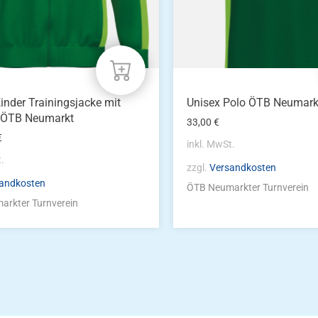
der
eite
Produktseite
gewählt
werden
inder Trainingsjacke mit
Unisex Polo ÖTB Neumark
 ÖTB Neumarkt
33,00
€
€
inkl. MwSt.
t.
zzgl.
Versandkosten
andkosten
ÖTB Neumarkter Turnverein
arkter Turnverein