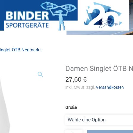
inglet ÖTB Neumarkt
Damen Singlet ÖTB 
Damen
Singlet
27,60
€
ÖTB
Neumarkt
inkl. MwSt.
zzgl.
Versandkosten
Menge
Größe