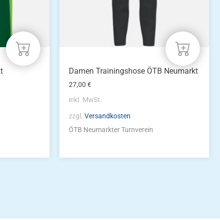
der
Produktseite
gewählt
werden
t
Damen Trainingshose ÖTB Neumarkt
27,00
€
inkl. MwSt.
zzgl.
Versandkosten
ÖTB Neumarkter Turnverein