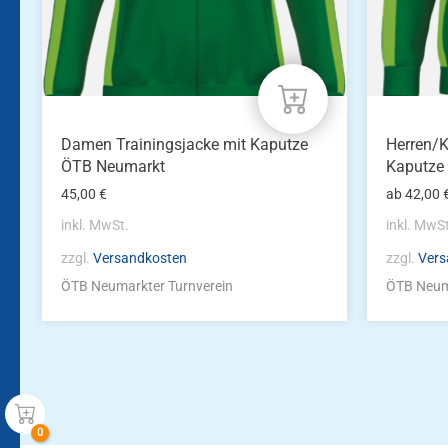
der
der
Produktseite
Produkts
gewählt
gewählt
werden
werden
Damen Trainingsjacke mit Kaputze
Herren/K
ÖTB Neumarkt
Kaputze
45,00
€
ab
42,00
inkl. MwSt.
inkl. MwS
zzgl.
Versandkosten
zzgl.
Vers
ÖTB Neumarkter Turnverein
ÖTB Neum