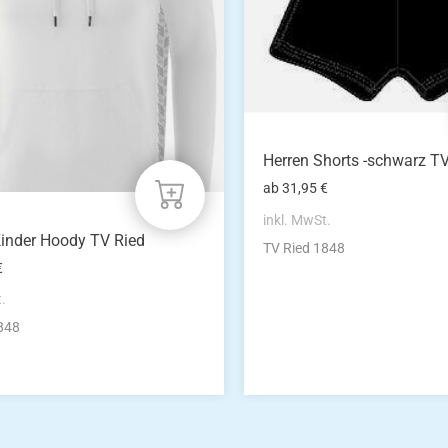
auf.
Die
n
Optionen
können
auf
der
eite
Produktseite
gewählt
Herren Shorts -schwarz T
werden
ab
31,95
€
inkl. MwSt.
inder Hoody TV Ried
TV Ried 1848
€
t.
848