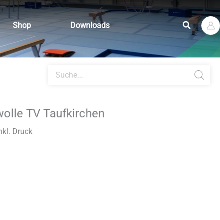
Suchen
Shop
Downloads
Products
search
olle TV Taufkirchen
kl. Druck