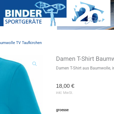
aumwolle TV Taufkirchen
Damen T-Shirt Baumw
Damen
T-
Shirt
Damen T-Shirt aus Baumwolle, in
Baumwolle
TV
Taufkirchen
18,00
€
Menge
inkl. MwSt.
groesse