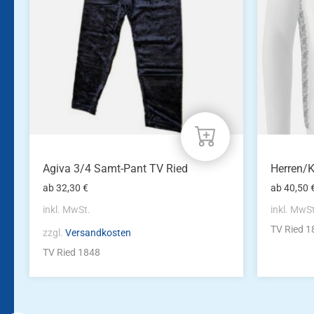
auf.
auf.
Die
Die
Optionen
Optione
können
können
auf
auf
der
der
Produktseite
Produkts
gewählt
gewählt
werden
werden
Agiva 3/4 Samt-Pant TV Ried
Herren/K
ab
32,30
€
ab
40,50
inkl. MwSt.
inkl. MwS
TV Ried 1
zzgl.
Versandkosten
TV Ried 1848