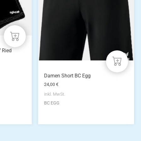
auf.
Die
Optionen
können
auf
der
Produktseite
gewählt
V Ried
werden
Damen Short BC Egg
24,00
€
inkl. MwSt.
BC EGG