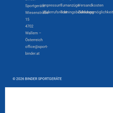
Impressum
Turnanzüge
Versandkosten
Sportgeräte
Widerrufsrecht
Trainingsbekleidung
Zahlungsmöglichkei
Wiesenstraße
15
4702
Wallern –
Österreich
office@sport-
binder.at
© 2026 BINDER SPORTGERÄTE