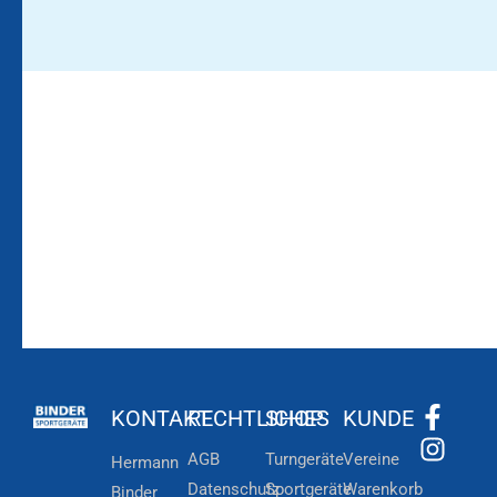
Bleiben Sie auf dem
Die Vereinsbekleidung
Laufenden!
Zum
Zur
Kundenkonto
Newsletteranmeldung
KONTAKT
RECHTLICHES
SHOP
KUNDE
AGB
Turngeräte
Vereine
Hermann
Datenschutz
Sportgeräte
Warenkorb
Binder