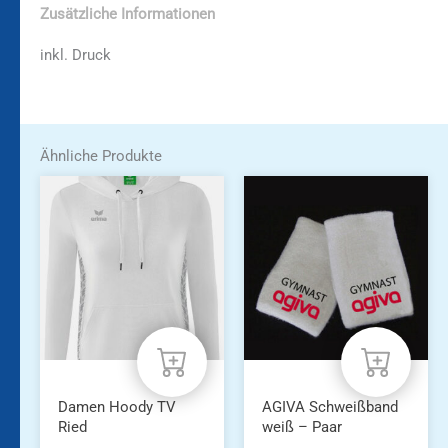
Zusätzliche Informationen
inkl. Druck
Ähnliche Produkte
Dieses
Produkt
weist
mehrere
Varianten
auf.
Die
Optionen
können
auf
der
Produktseite
Damen Hoody TV
AGIVA Schweißband
gewählt
Ried
weiß – Paar
werden