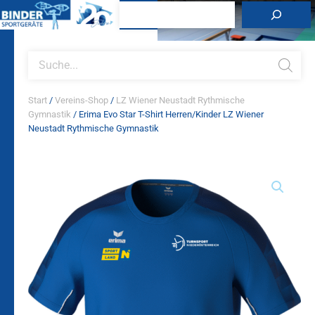
Zum
Suchen
Inhalt
springen
Products
search
Start
/
Vereins-Shop
/
LZ Wiener Neustadt Rythmische
Gymnastik
/ Erima Evo Star T-Shirt Herren/Kinder LZ Wiener
Neustadt Rythmische Gymnastik
Erima
Evo
Star
T-
Shirt
Herren/Kinder
LZ
Wiener
Neustadt
Rythmische
Gymnastik