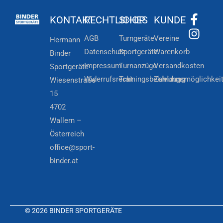
KONTAKT
RECHTLICHES
SHOP
KUNDE
AGB
Turngeräte
Vereine
Hermann
Datenschutz
Sportgeräte
Warenkorb
Binder
Impressum
Turnanzüge
Versandkosten
Sportgeräte
Widerrufsrecht
Trainingsbekleidung
Zahlungsmöglichkei
Wiesenstraße
15
4702
Wallern –
Österreich
office@sport-
binder.at
© 2026 BINDER SPORTGERÄTE