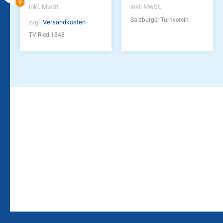
inkl. MwSt.
inkl. MwSt.
Salzburger Turnverein
zzgl.
Versandkosten
TV Ried 1848
Bleiben Sie auf dem
Die Vereinsbekleidung
Laufenden!
Zum
Zur
Kundenkonto
Newsletteranmeldung