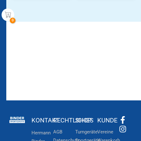
Bleiben Sie auf dem
Die Vereinsbekleidung
Laufenden!
Zum
Zur
Kundenkonto
Newsletteranmeldung
KONTAKT
RECHTLICHES
SHOP
KUNDE
AGB
Turngeräte
Vereine
Hermann
Datenschutz
Sportgeräte
Warenkorb