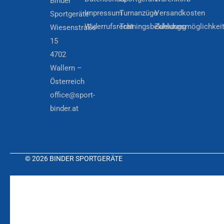
Binder
Impressum
Turnanzüge
Versandkosten
Sportgeräte
Widerrufsrecht
Trainingsbekleidung
Zahlungsmöglichkei
Wiesenstraße
15
4702
Wallern –
Österreich
office@sport-
binder.at
© 2026 BINDER SPORTGERÄTE