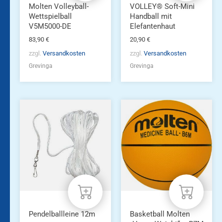
Molten Volleyball-
VOLLEY® Soft-Mini
Wettspielball
Handball mit
V5M5000-DE
Elefantenhaut
83,90
€
20,90
€
zzgl.
Versandkosten
zzgl.
Versandkosten
Grevinga
Grevinga
Dieses
Produkt
weist
mehrere
Varianten
auf.
Die
Optionen
können
auf
der
Produktseite
Pendelballleine 12m
Basketball Molten