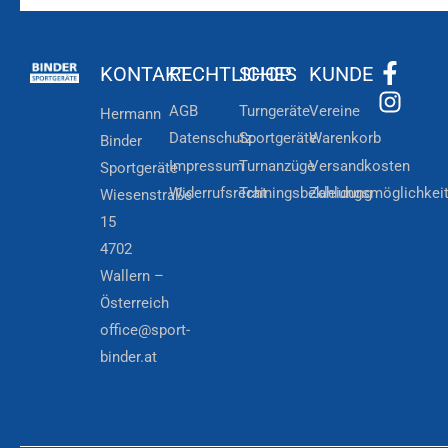
KONTAKT
RECHTLICHES
SHOP
KUNDE
AGB
Turngeräte
Vereine
Hermann
Datenschutz
Sportgeräte
Warenkorb
Binder
Impressum
Turnanzüge
Versandkosten
Sportgeräte
Widerrufsrecht
Trainingsbekleidung
Zahlungsmöglichkei
Wiesenstraße
15
4702
Wallern –
Österreich
office@sport-
binder.at