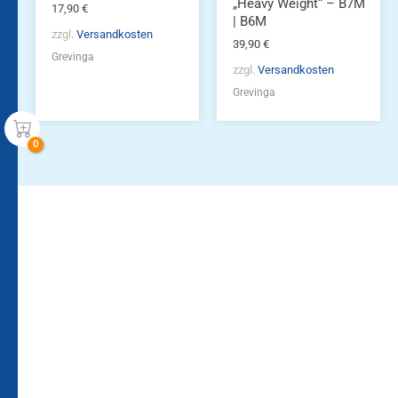
gewählt
„Heavy Weight“ – B7M
17,90
€
werden
| B6M
zzgl.
Versandkosten
39,90
€
Grevinga
zzgl.
Versandkosten
Grevinga
Bleiben Sie auf dem
Die Vereinsbekleidung
Laufenden!
Zum
Zur
Kundenkonto
Newsletteranmeldung