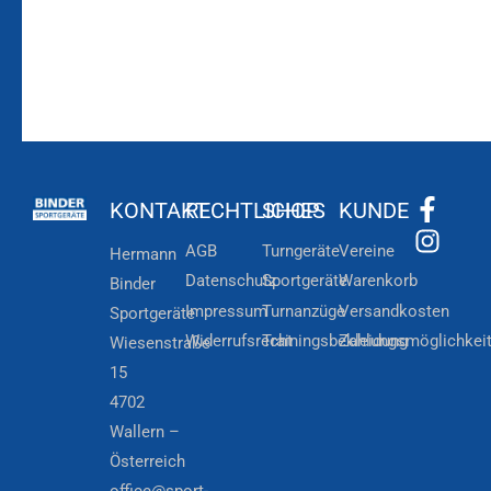
KONTAKT
RECHTLICHES
SHOP
KUNDE
AGB
Turngeräte
Vereine
Hermann
Datenschutz
Sportgeräte
Warenkorb
Binder
Impressum
Turnanzüge
Versandkosten
Sportgeräte
Widerrufsrecht
Trainingsbekleidung
Zahlungsmöglichkei
Wiesenstraße
15
4702
Wallern –
Österreich