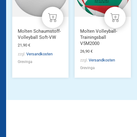
Molten Schaumstoff-
Molten Volleyball-
Volleyball Soft-VW
Trainingsball
V5M2000
21,90
€
26,90
€
zzgl.
Versandkosten
zzgl.
Versandkosten
Grevinga
Grevinga
Bleiben Sie auf dem
Die Vereinsbekleidung
Laufenden!
Zum
Zur
Kundenkonto
Newsletteranmeldung