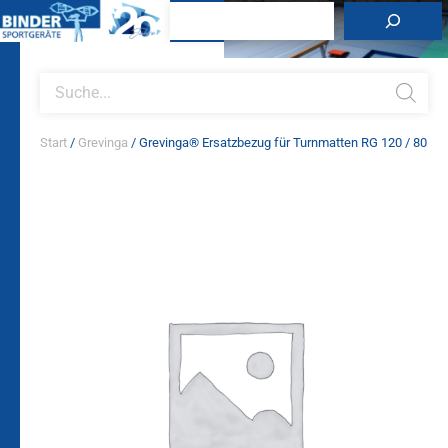
Zum
Suchen
Inhalt
springen
Products
search
Start
/
Grevinga
/ Grevinga® Ersatzbezug für Turnmatten RG 120 / 80
Grevinga®
Ersatzbezug
für
Turnmatten
RG
120
/
80
Menge