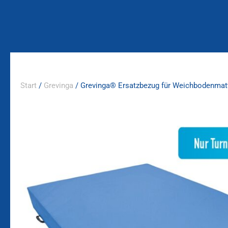
Zum
Inhalt
springen
Start
/
Grevinga
/ Grevinga® Ersatzbezug für Weichbodenmat