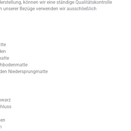
rstellung, können wir eine ständige Qualitätskontrolle
on unserer Bezüge verwenden wir ausschließlich
tte
den
atte
chbodenmatte
den Niedersprungmatte
chwarz
chluss
gen
h