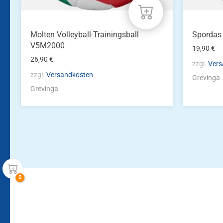
Molten Volleyball-Trainingsball
Spordas
V5M2000
19,90
€
26,90
€
zzgl.
Vers
zzgl.
Versandkosten
Grevinga
Grevinga
Bleiben Sie auf dem Laufenden!
Zur Newsletteranmeldun