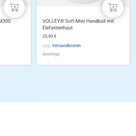
1M300
VOLLEY® Soft-Mini Handball mit
Elefantenhaut
20,90
€
zzgl.
Versandkosten
Grevinga
idung
nkonto