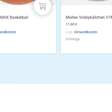
 MAX Basketball
Molten Volleybällchen V
11,90
€
andkosten
zzgl.
Versandkosten
Grevinga
Die Vereinsbekle
g
Zum Kunde