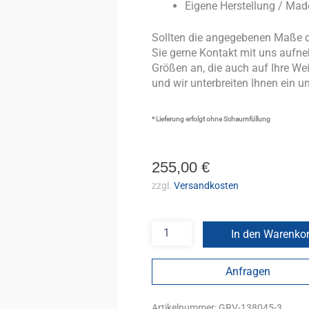
Eigene Herstellung / Ma
Sollten die angegebenen Maße d
Sie gerne Kontakt mit uns aufneh
Größen an, die auch auf Ihre We
und wir unterbreiten Ihnen ein u
* Lieferung erfolgt ohne Schaumfüllung
255,00
€
zzgl.
Versandkosten
In den Warenko
Anfragen
Artikelnummer:
GRV-138045-3