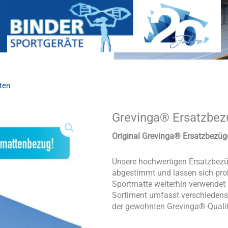
ten
Grevinga® Ersatzbez
Grevinga®
Ersatzbezug
für
Original Grevinga® Ersatzbezüg
Weichbodenmatten
Menge
Unsere hochwertigen Ersatzbezü
abgestimmt und lassen sich pro
Sportmatte weiterhin verwendet
Sortiment umfasst verschiedens
der gewohnten Grevinga®-Qualit