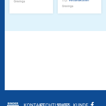
zzgl.
Versandkosten
Grevinga
Grevinga
Bleiben Sie auf dem
Die Vereinsbekleidung
Laufenden!
Zum
Zur
Kundenkonto
Newsletteranmeldung
KONTAKT
RECHTLICHES
SHOP
KUNDE