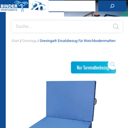
Zum
Suchen
Inhalt
springen
Products
search
Start
/
Grevinga
/ Grevinga® Ersatzbezug für Weichbodenmatten
Grevinga®
Ersatzbezug
für
Weichbodenmatten
Menge