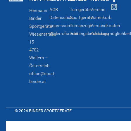
AGB
Turngeräte
Vereine
Hermann
Datenschutz
Sportgeräte
Warenkorb
Binder
Impressum
Turnanzüge
Versandkosten
Sportgeräte
Widerrufsrecht
Trainingsbekleidung
Zahlungsmöglichkei
Wiesenstraße
15
4702
Wallern –
Österreich
office@sport-
binder.at
© 2026 BINDER SPORTGERÄTE