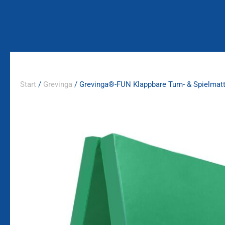
Zum
Inhalt
springen
Start
/
Grevinga
/ Grevinga®-FUN Klappbare Turn- & Spielmatt