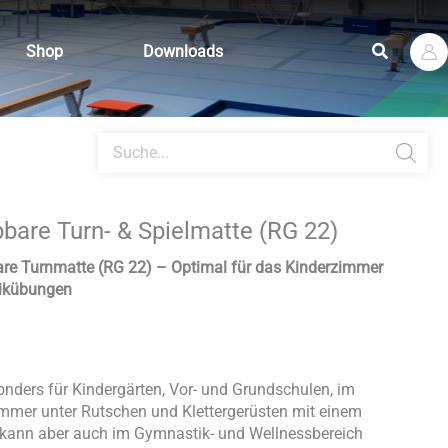
Suchen
Shop
Downloads
Products
search
are Turn- & Spielmatte (RG 22)
re Turnmatte (RG 22) – Optimal für das Kinderzimmer
tikübungen
onders für Kindergärten, Vor- und Grundschulen, im
mmer unter Rutschen und Klettergerüsten mit einem
ie kann aber auch im Gymnastik- und Wellnessbereich