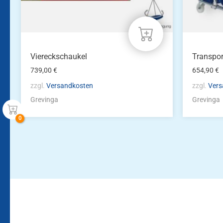
Viereckschaukel
Transpor
739,00
€
654,90
€
zzgl.
Versandkosten
zzgl.
Vers
Grevinga
Grevinga
Bleiben Sie auf dem Laufenden!
Zur Newsletteranmeldun