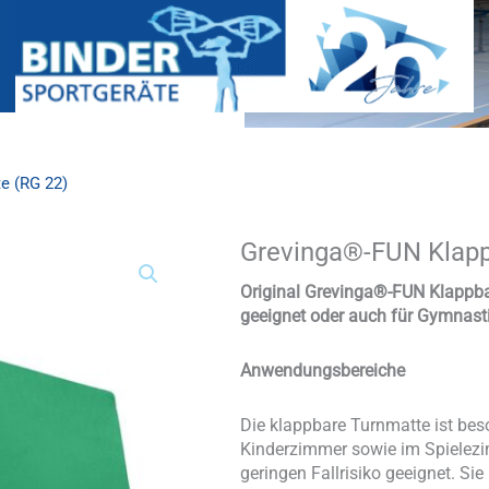
e (RG 22)
Grevinga®-FUN Klappb
Grevinga®-
FUN
Klappbare
Original Grevinga®-FUN Klappba
Turn-
geeignet oder auch für Gymnas
&
Spielmatte
Anwendungsbereiche
(RG
22)
Menge
Die klappbare Turnmatte ist bes
Kinderzimmer sowie im Spielezi
geringen Fallrisiko geeignet. S