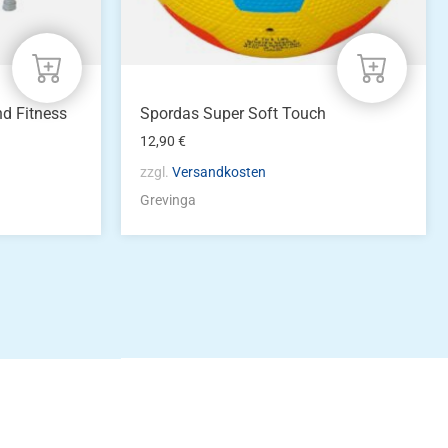
nd Fitness
Spordas Super Soft Touch
12,90
€
zzgl.
Versandkosten
Grevinga
idung
nkonto