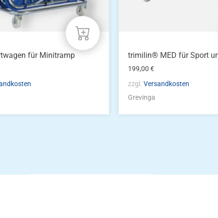
twagen für Minitramp
trimilin® MED für Sport u
199,00
€
andkosten
zzgl.
Versandkosten
Grevinga
Die Vereinsbekle
g
Zum Kunde