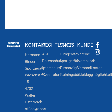
KONTAKT
RECHTLICHES
SHOP
KUNDE
AGB
Turngeräte
Vereine
Hermann
Datenschutz
Sportgeräte
Warenkorb
Binder
Impressum
Turnanzüge
Versandkosten
Sportgeräte
Widerrufsrecht
Trainingsbekleidung
Zahlungsmöglichkei
Wiesenstraße
15
4702
Wallern –
Österreich
office@sport-