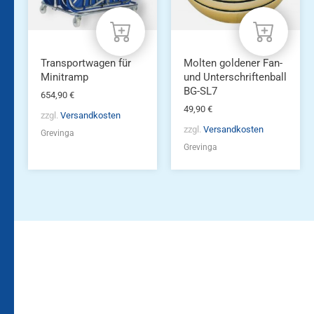
Transportwagen für
Molten goldener Fan-
Minitramp
und Unterschriftenball
BG-SL7
654,90
€
49,90
€
zzgl.
Versandkosten
zzgl.
Versandkosten
Grevinga
Grevinga
Bleiben Sie auf dem
Die Vereinsbekleidung
Laufenden!
Zum
Zur
Kundenkonto
Newsletteranmeldung