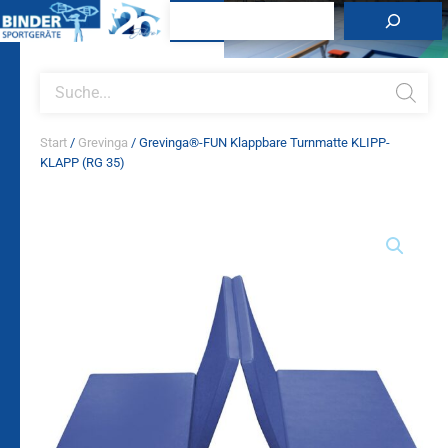
Zum
Suchen
Inhalt
springen
Products
search
Start
/
Grevinga
/ Grevinga®-FUN Klappbare Turnmatte KLIPP-
KLAPP (RG 35)
Grevinga®-
FUN
Klappbare
Turnmatte
KLIPP-
KLAPP
(RG
35)
Menge