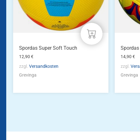
Spordas Super Soft Touch
Spordas 
12,90
€
14,90
€
zzgl.
Versandkosten
zzgl.
Vers
Grevinga
Grevinga
Bleiben Sie auf dem Laufenden!