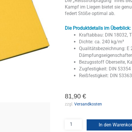
Die „Reisstrohprägung“ ihres Be
Kampf im Liegen bietet sie gen
federt Stöße optimal ab.
Die Produktdetails im Überblick:
Kraftabbau: DIN 18032, T
Dichte: ca. 240 kg/m³
Qualitätsbezeichnung: E
Dämpfungseigenschafte
Bezugsstoff Oberseite, K
Zugfestigkeit: DIN 5335
Reißfestigkeit: DIN 533
81,90
€
zzgl.
Versandkosten
In den Warenko