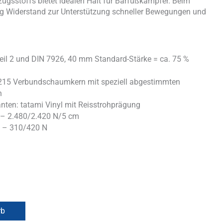
zugsstoffs bietet idealen Halt für Barfußkämpfer. Beim
ug Widerstand zur Unterstützung schneller Bewegungen und
eil 2 und DIN 7926, 40 mm Standard-Stärke = ca. 75 %
 215 Verbundschaumkern mit speziell abgestimmten
n
anten: tatami Vinyl mit Reisstrohprägung
4 – 2.480/2.420 N/5 cm
63 – 310/420 N
rb