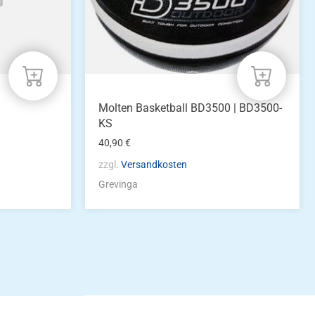
Molten Basketball BD3500 | BD3500-
KS
40,90
€
zzgl.
Versandkosten
Grevinga
idung