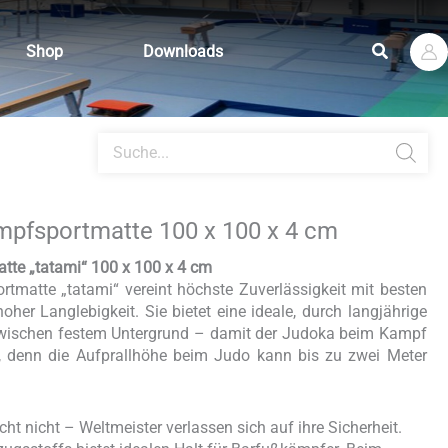
Suchen
Shop
Downloads
Products
search
pfsportmatte 100 x 100 x 4 cm
te „tatami“ 100 x 100 x 4 cm
matte „tatami“ vereint höchste Zuverlässigkeit mit besten
her Langlebigkeit. Sie bietet eine ideale, durch langjährige
 zwischen festem Untergrund – damit der Judoka beim Kampf
z, denn die Aufprallhöhe beim Judo kann bis zu zwei Meter
scht nicht – Weltmeister verlassen sich auf ihre Sicherheit.