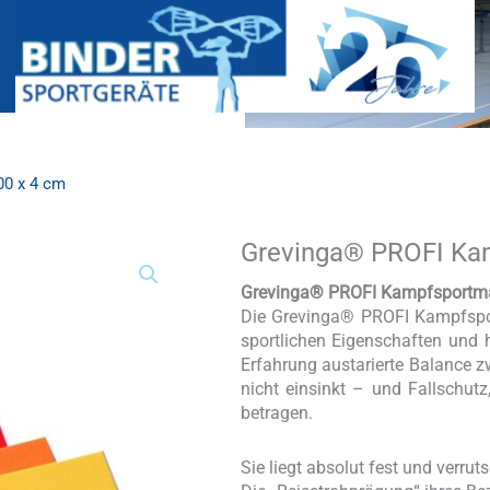
00 x 4 cm
Grevinga® PROFI Kam
Grevinga®
PROFI
Kampfsportmatte
Grevinga® PROFI Kampfsportmat
100
Die Grevinga® PROFI Kampfsport
x
sportlichen Eigenschaften und ho
100
Erfahrung austarierte Balance
x
nicht einsinkt – und Fallschut
4
betragen.
cm
Menge
Sie liegt absolut fest und verrut