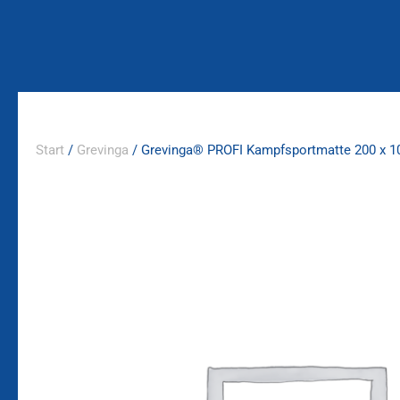
Zum
Inhalt
springen
Start
/
Grevinga
/ Grevinga® PROFI Kampfsportmatte 200 x 1