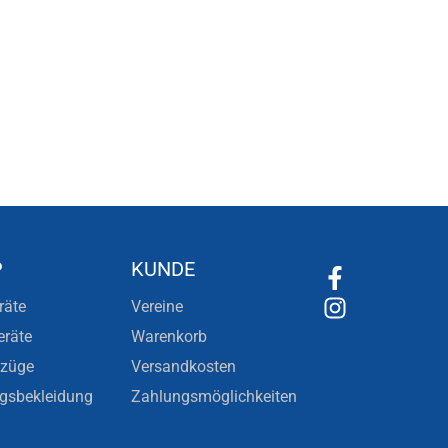
P
KUNDE
räte
Vereine
eräte
Warenkorb
nzüge
Versandkosten
ngsbekleidung
Zahlungsmöglichkeiten