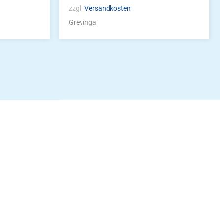
zzgl.
Versandkosten
Grevinga
idung
nkonto