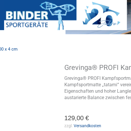
00 x 4 cm
Grevinga® PROFI Kam
Grevinga®
PROFI
Kampfsportmatte
Grevinga® PROFI Kampfsportmat
200
Kampfsportmatte „tatami“ verein
x
Eigenschaften und hoher Langlebi
100
austarierte Balance zwischen f
x
4
cm
129,00
€
Menge
zzgl.
Versandkosten