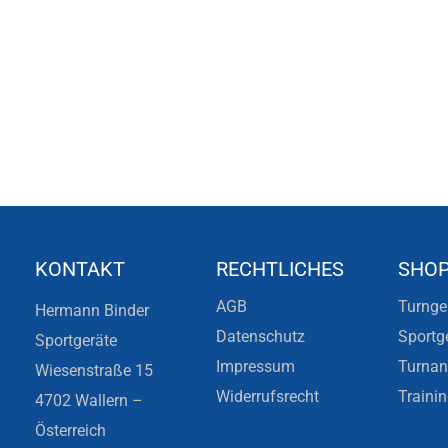
KONTAKT
RECHTLICHES
SHO
AGB
Turnge
Hermann Binder
Datenschutz
Sportg
Sportgeräte
Impressum
Turna
Wiesenstraße 15
Widerrufsrecht
Traini
4702 Wallern –
Österreich