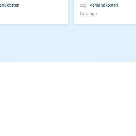
andkosten
zzgl.
Versandkosten
Grevinga
Die Vereinsbekle
g
Zum Kunde