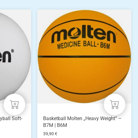
Dieses
Produkt
weist
mehrere
Varianten
auf.
Die
Optionen
können
auf
der
Produktseite
gewählt
werden
ball Soft-
Basketball Molten „Heavy Weight“ –
B7M | B6M
39,90
€