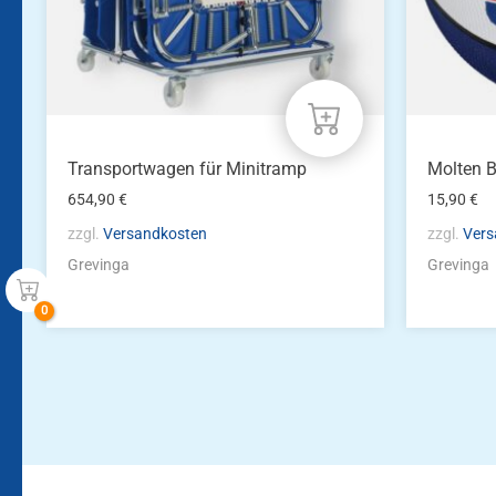
Transportwagen für Minitramp
Molten B
654,90
€
15,90
€
zzgl.
Versandkosten
zzgl.
Vers
Grevinga
Grevinga
Bleiben Sie auf dem Laufenden!