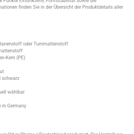
Punkte Einsinktiefe, Formstabilität sowie die
ationen finden Sie in der Übersicht der Produktdetails aller
lanenstoff oder Turnmattenstoff
mattenstoff
len-Kern (PE)
ut
nd schwarz
ell wählbar
e in Germany