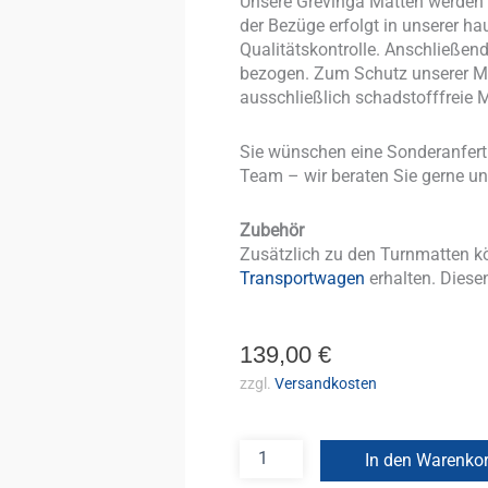
Unsere Grevinga Matten werden v
der Bezüge erfolgt in unserer ha
Qualitätskontrolle. Anschließe
bezogen. Zum Schutz unserer Mi
ausschließlich schadstofffreie M
Sie wünschen eine Sonderanfer
Team – wir beraten Sie gerne un
Zubehör
Zusätzlich zu den Turnmatten k
Transportwagen
erhalten. Diesen
139,00
€
zzgl.
Versandkosten
In den Warenko