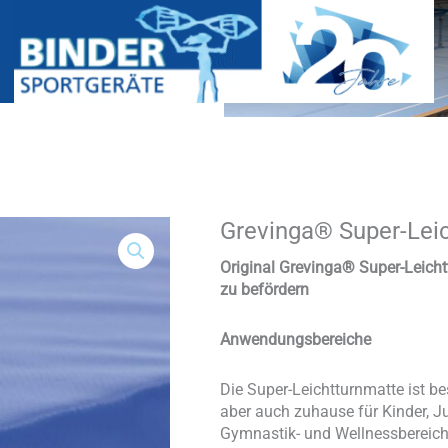
Grevinga® Super-Leic
Grevinga®
Super-
Leichtturnmatte
Original Grevinga® Super-Leich
(PE-
zu befördern
Kern)
Menge
Anwendungsbereiche
Die Super-Leichtturnmatte ist b
aber auch zuhause für Kinder, J
Gymnastik- und Wellnessbereich