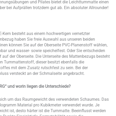
nnungsübungen und Pilates bietet die Leichtturnmatte einen
r bei Aufprällen trotzdem gut ab. Ein absoluter Allrounder!
E-Kern besteht aus einem hochwertigen vernetzter
enbezug haben Sie freie Auswahl aus unseren beiden
en können Sie auf der Oberseite PVC-Planenstoff wählen,
chbar und wasser- sowie speichelfest. Oder Sie entscheiden
f auf der Oberseite. Die Unterseite des Mattenbezugs besteht
Turnmattenstoff, dieser besitzt ebenfalls die
ffes mit dem Zusatz rutschfest zu sein. Bei der
hluss versteckt an der Schmalseite angebracht.
RG“ und worin liegen die Unterschiede?
s sich um das Raumgewicht des verwendeten Schaumes. Das
Kilogramm Material pro Kubikmeter verwendet wurde. Je
t ist, desto härter ist die Turnmatte. Beeinflusst werden