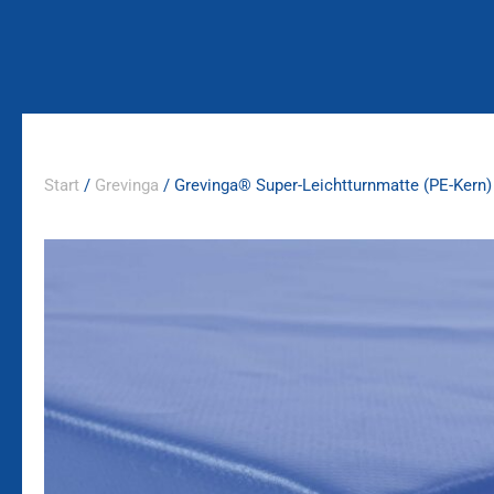
Zum
Inhalt
springen
Start
/
Grevinga
/ Grevinga® Super-Leichtturnmatte (PE-Kern)