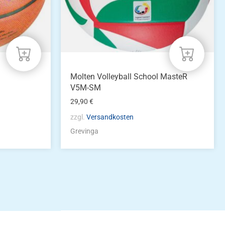
Molten Volleyball School MasteR
V5M-SM
29,90
€
zzgl.
Versandkosten
Grevinga
idung