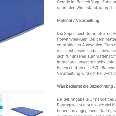
Gerade im Bereich Yoga, Entspa
optimalen Widerstand, dämpft abe
Material / Verarbeitung
Die Super-Leichtturnmatte mit P
Polyethylen-Kern. Bei dem Matt
empfohlenen Auswahlen. Zum ein
dieser ist desinfizierbar, abwas
sich für unseren Turnmattenstof
immer aus unserem hochwertigen 
Eigenschaften des PVC-Planensto
Verarbeitung wird der Reißversc
Was bedeutet die Bezeichnung „
Bei der Angabe „RG“ handelt e
Raumgewicht gibt an, wie viel 
höher das angegebene Raumgewich