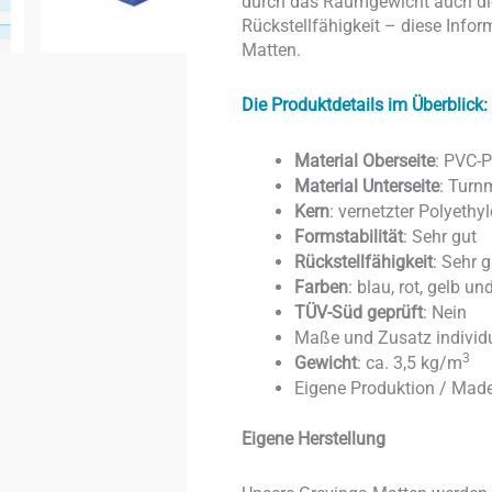
durch das Raumgewicht auch die 
Rückstellfähigkeit – diese Inform
Matten.
Die Produktdetails im Überblick:
Material Oberseite
: PVC-P
Material Unterseite
: Turn
Kern
: vernetzter Polyethy
Formstabilität
: Sehr gut
Rückstellfähigkeit
: Sehr g
Farben
: blau, rot, gelb u
TÜV-Süd geprüft
: Nein
Maße und Zusatz individu
3
Gewicht
: ca. 3,5 kg/m
Eigene Produktion / Mad
Eigene Herstellung