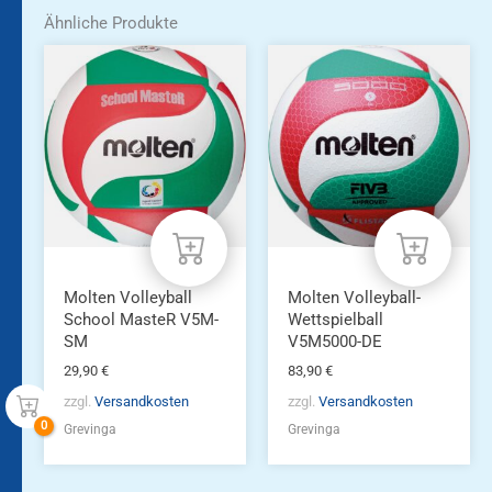
Ähnliche Produkte
Molten Volleyball
Molten Volleyball-
School MasteR V5M-
Wettspielball
SM
V5M5000-DE
29,90
€
83,90
€
zzgl.
Versandkosten
zzgl.
Versandkosten
Grevinga
Grevinga