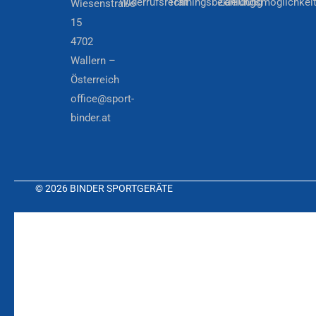
Widerrufsrecht
Trainingsbekleidung
Zahlungsmöglichkei
Wiesenstraße
15
4702
Wallern –
Österreich
office@sport-
binder.at
© 2026 BINDER SPORTGERÄTE