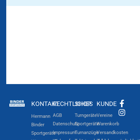
Bleiben Sie auf dem
Die Vereinsbekleidung
Laufenden!
Zum
Zur
Kundenkonto
Newsletteranmeldung
KONTAKT
RECHTLICHES
SHOP
KUNDE
AGB
Turngeräte
Vereine
Hermann
Datenschutz
Sportgeräte
Warenkorb
Binder
Impressum
Turnanzüge
Versandkosten
Sportgeräte