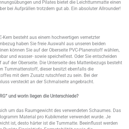
nnungsübungen und Pilates bietet die Leichtturnmatte einen
r bei Aufprällen trotzdem gut ab. Ein absoluter Allrounder!
E-Kern besteht aus einem hochwertigen vernetzter
enbezug haben Sie freie Auswahl aus unseren beiden
en können Sie auf der Oberseite PVC-Planenstoff wählen,
chbar und wasser- sowie speichelfest. Oder Sie entscheiden
f auf der Oberseite. Die Unterseite des Mattenbezugs besteht
Turnmattenstoff, dieser besitzt ebenfalls die
ffes mit dem Zusatz rutschfest zu sein. Bei der
hluss versteckt an der Schmalseite angebracht.
RG“ und worin liegen die Unterschiede?
s sich um das Raumgewicht des verwendeten Schaumes. Das
Kilogramm Material pro Kubikmeter verwendet wurde. Je
t ist, desto härter ist die Turnmatte. Beeinflusst werden