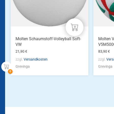
Molten Schaumstoff-Volleyball Soft-
Molten V
VW
V5M500
21,90
€
83,90
€
zzgl.
Versandkosten
zzgl.
Vers
Grevinga
Grevinga
Bleiben Sie auf dem Laufenden!