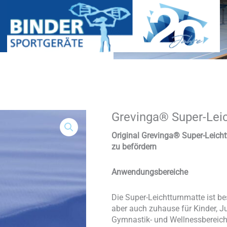
Grevinga® Super-Leic
Grevinga®
Super-
Leichtturnmatte
Original Grevinga® Super-Leich
(PE-
zu befördern
Kern)
Menge
Anwendungsbereiche
Die Super-Leichtturnmatte ist b
aber auch zuhause für Kinder, J
Gymnastik- und Wellnessbereich