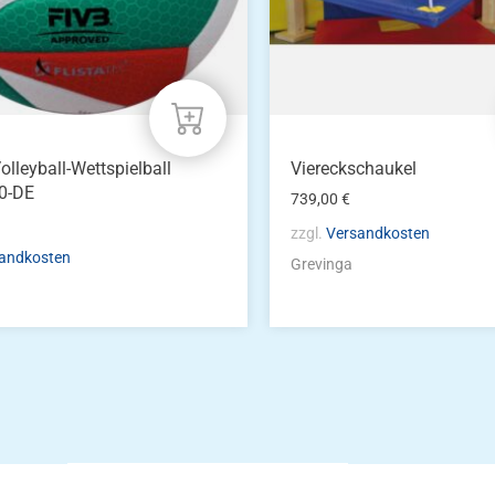
olleyball-Wettspielball
Viereckschaukel
0-DE
739,00
€
zzgl.
Versandkosten
andkosten
Grevinga
Die Vereinsbekle