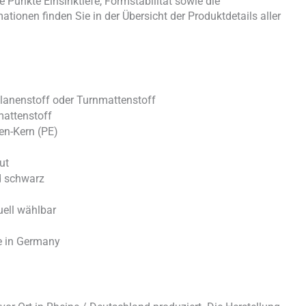
Punkte Einsinktiefe, Formstabilität sowie die
ationen finden Sie in der Übersicht der Produktdetails aller
lanenstoff oder Turnmattenstoff
mattenstoff
len-Kern (PE)
ut
nd schwarz
ell wählbar
e in Germany