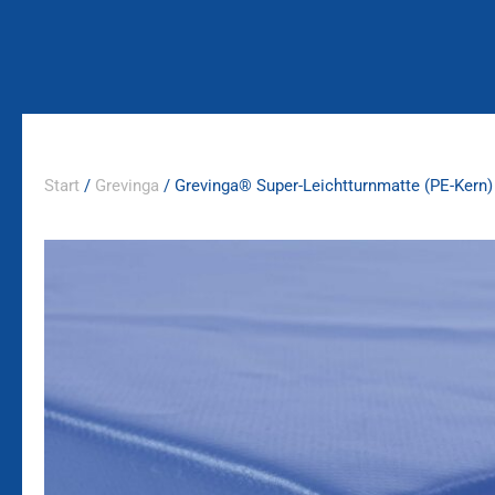
Zum
Inhalt
springen
Start
/
Grevinga
/ Grevinga® Super-Leichtturnmatte (PE-Kern)