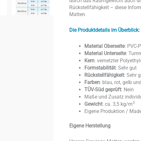
durch das Raumgewicht auch die 
Rückstellfähigkeit – diese Inform
Matten.
Die Produktdetails im Überblick:
Material Oberseite
: PVC-P
Material Unterseite
: Turn
Kern
: vernetzter Polyethy
Formstabilität
: Sehr gut
Rückstellfähigkeit
: Sehr g
Farben
: blau, rot, gelb u
TÜV-Süd geprüft
: Nein
Maße und Zusatz individu
3
Gewicht
: ca. 3,5 kg/m
Eigene Produktion / Mad
Eigene Herstellung