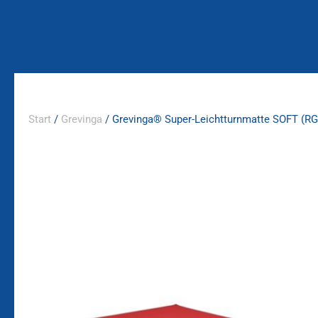
Zum
Inhalt
springen
Start
/
Grevinga
/ Grevinga® Super-Leichtturnmatte SOFT (RG