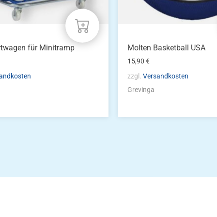
twagen für Minitramp
Molten Basketball USA
15,90
€
andkosten
zzgl.
Versandkosten
Grevinga
Die Vereinsbekle
g
Zum Kunde