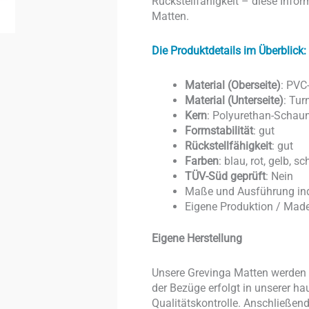
Rückstellfähigkeit – diese Inform
Matten.
Die Produktdetails im Überblick:
Material (Oberseite)
: PVC
Material (Unterseite)
: Tur
Kern
: Polyurethan-Schau
Formstabilität
: gut
Rückstellfähigkeit
: gut
Farben
: blau, rot, gelb, s
TÜV-Süd geprüft
: Nein
Maße und Ausführung ind
Eigene Produktion / Mad
Eigene Herstellung
Unsere Grevinga Matten werden v
der Bezüge erfolgt in unserer ha
Qualitätskontrolle. Anschließe