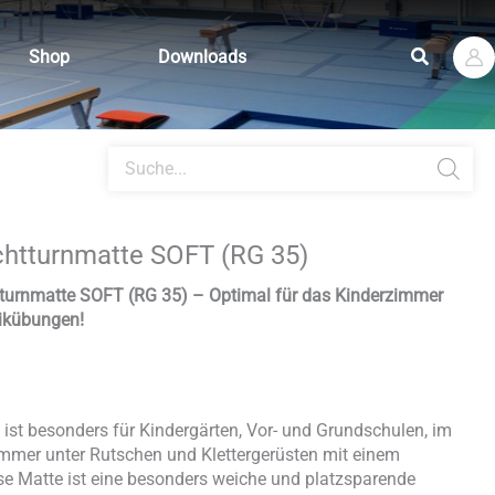
Suchen
Shop
Downloads
Products
search
chtturnmatte SOFT (RG 35)
tturnmatte SOFT (RG 35) – Optimal für das Kinderzimmer
ikübungen!
ist besonders für Kindergärten, Vor- und Grundschulen, im
mmer unter Rutschen und Klettergerüsten mit einem
ese Matte ist eine besonders weiche und platzsparende