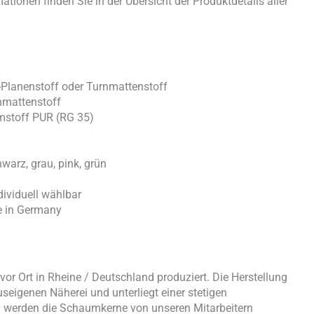
ationen finden Sie in der Übersicht der Produktdetails aller
-Planenstoff oder Turnmattenstoff
nmattenstoff
mstoff PUR (RG 35)
chwarz, grau, pink, grün
ividuell wählbar
e in Germany
or Ort in Rheine / Deutschland produziert. Die Herstellung
useigenen Näherei und unterliegt einer stetigen
nd werden die Schaumkerne von unseren Mitarbeitern