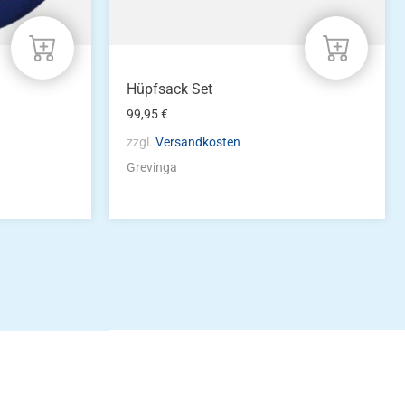
Hüpfsack Set
99,95
€
zzgl.
Versandkosten
Grevinga
idung
nkonto