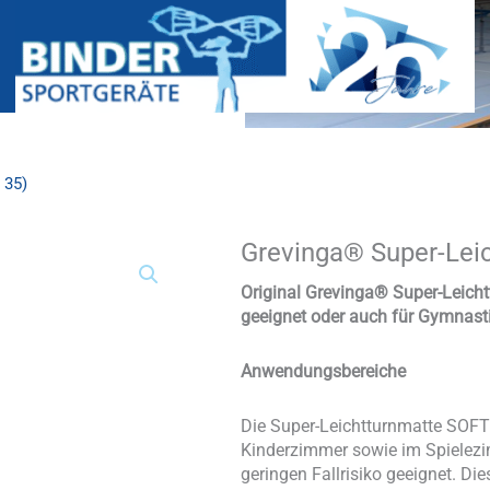
 35)
Grevinga® Super-Lei
Grevinga®
Super-
Leichtturnmatte
Original Grevinga®
Super-Leich
SOFT
geeignet oder auch für Gymnast
(RG
35)
Anwendungsbereiche
Menge
Die Super-Leichtturnmatte SOFT 
Kinderzimmer sowie im Spielezi
geringen Fallrisiko geeignet. Di