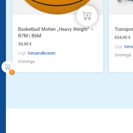
gewählt
werden
Basketball Molten „Heavy Weight“ –
Transpor
B7M | B6M
654,90
€
39,90
€
zzgl.
Vers
zzgl.
Versandkosten
Grevinga
Grevinga
Bleiben Sie auf dem Laufenden!
Zur Newsletteranmeldun