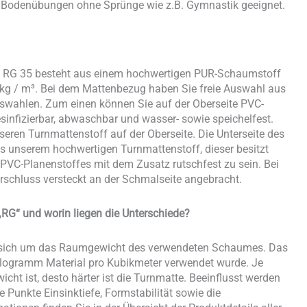
ür Bodenübungen ohne Sprünge wie z.B. Gymnastik geeignet.
T RG 35 besteht aus einem hochwertigen PUR-Schaumstoff
g / m³. Bei dem Mattenbezug haben Sie freie Auswahl aus
wahlen. Zum einen können Sie auf der Oberseite PVC-
esinfizierbar, abwaschbar und wasser- sowie speichelfest.
seren Turnmattenstoff auf der Oberseite. Die Unterseite des
 unserem hochwertigen Turnmattenstoff, dieser besitzt
 PVC-Planenstoffes mit dem Zusatz rutschfest zu sein. Bei
erschluss versteckt an der Schmalseite angebracht.
RG“ und worin liegen die Unterschiede?
s sich um das Raumgewicht des verwendeten Schaumes. Das
Kilogramm Material pro Kubikmeter verwendet wurde. Je
t ist, desto härter ist die Turnmatte. Beeinflusst werden
Punkte Einsinktiefe, Formstabilität sowie die