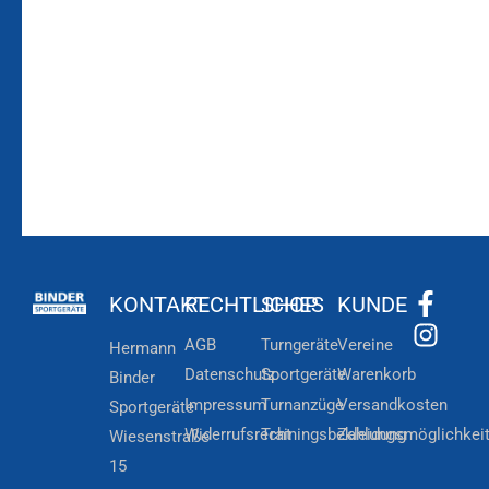
Laufenden!
Zum
Zur
Kundenkonto
Newsletteranmeldung
KONTAKT
RECHTLICHES
SHOP
KUNDE
AGB
Turngeräte
Vereine
Hermann
Datenschutz
Sportgeräte
Warenkorb
Binder
Impressum
Turnanzüge
Versandkosten
Sportgeräte
Widerrufsrecht
Trainingsbekleidung
Zahlungsmöglichkei
Wiesenstraße
15