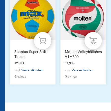
Spordas Super Soft
Molten Volleybällchen
Touch
V1M300
12,90
€
11,90
€
zzgl.
Versandkosten
zzgl.
Versandkosten
Grevinga
Grevinga
Bleiben Sie auf dem
Die Vereinsbekleidung