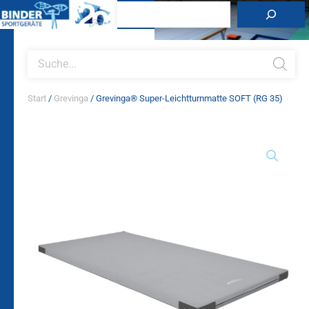
Zum
Suchen
Inhalt
springen
Products
search
Start
/
Grevinga
/ Grevinga® Super-Leichtturnmatte SOFT (RG 35)
Grevinga®
Super-
Leichtturnmatte
SOFT
(RG
35)
Menge