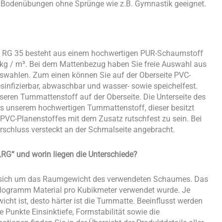
ür Bodenübungen ohne Sprünge wie z.B. Gymnastik geeignet.
T RG 35 besteht aus einem hochwertigen PUR-Schaumstoff
g / m³. Bei dem Mattenbezug haben Sie freie Auswahl aus
wahlen. Zum einen können Sie auf der Oberseite PVC-
esinfizierbar, abwaschbar und wasser- sowie speichelfest.
seren Turnmattenstoff auf der Oberseite. Die Unterseite des
 unserem hochwertigen Turnmattenstoff, dieser besitzt
 PVC-Planenstoffes mit dem Zusatz rutschfest zu sein. Bei
erschluss versteckt an der Schmalseite angebracht.
RG“ und worin liegen die Unterschiede?
s sich um das Raumgewicht des verwendeten Schaumes. Das
Kilogramm Material pro Kubikmeter verwendet wurde. Je
t ist, desto härter ist die Turnmatte. Beeinflusst werden
Punkte Einsinktiefe, Formstabilität sowie die