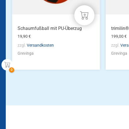
Schaumfußball mit PU-Überzug
trimilin
19,90
€
199,00
€
zzgl.
Versandkosten
zzgl.
Vers
Grevinga
Grevinga
Bleiben Sie auf dem Laufenden!
Zur Newsletteranmeldun