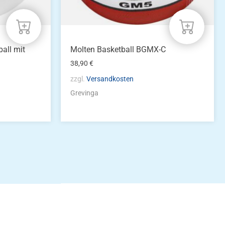
all mit
Molten Basketball BGMX-C
38,90
€
zzgl.
Versandkosten
Grevinga
idung
nkonto