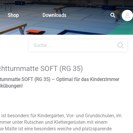
Suchen
Shop
Downloads
Products
search
chtturnmatte SOFT (RG 35)
tturnmatte SOFT (RG 35) – Optimal für das Kinderzimmer
ikübungen!
ist besonders für Kindergärten, Vor- und Grundschulen, im
mmer unter Rutschen und Klettergerüsten mit einem
ese Matte ist eine besonders weiche und platzsparende