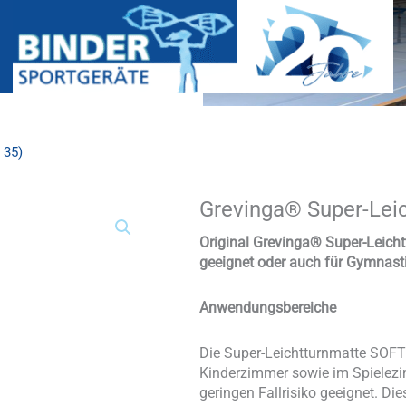
 35)
Grevinga® Super-Lei
Grevinga®
Super-
Leichtturnmatte
Original Grevinga®
Super-Leich
SOFT
geeignet oder auch für Gymnast
(RG
35)
Anwendungsbereiche
Menge
Die Super-Leichtturnmatte SOFT 
Kinderzimmer sowie im Spielezi
geringen Fallrisiko geeignet. Di