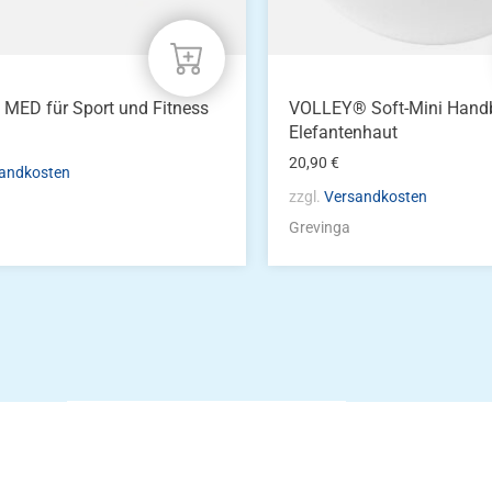
® MED für Sport und Fitness
VOLLEY® Soft-Mini Handb
Elefantenhaut
20,90
€
andkosten
zzgl.
Versandkosten
Grevinga
Die Vereinsbekle
g
Zum Kunde