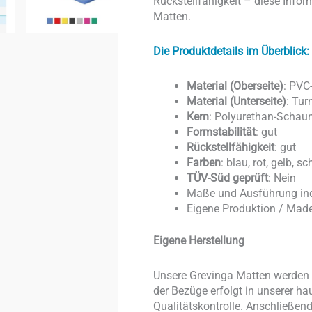
Rückstellfähigkeit – diese Inform
Matten.
Die Produktdetails im Überblick:
Material (Oberseite)
: PVC
Material (Unterseite)
: Tur
Kern
: Polyurethan-Schau
Formstabilität
: gut
Rückstellfähigkeit
: gut
Farben
: blau, rot, gelb, s
TÜV-Süd geprüft
: Nein
Maße und Ausführung ind
Eigene Produktion / Mad
Eigene Herstellung
Unsere Grevinga Matten werden v
der Bezüge erfolgt in unserer ha
Qualitätskontrolle. Anschließe