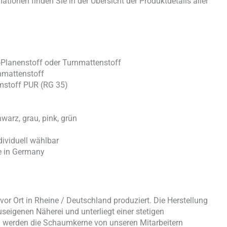
ationen finden Sie in der Übersicht der Produktdetails aller
-Planenstoff oder Turnmattenstoff
nmattenstoff
mstoff PUR (RG 35)
chwarz, grau, pink, grün
ividuell wählbar
e in Germany
or Ort in Rheine / Deutschland produziert. Die Herstellung
useigenen Näherei und unterliegt einer stetigen
nd werden die Schaumkerne von unseren Mitarbeitern